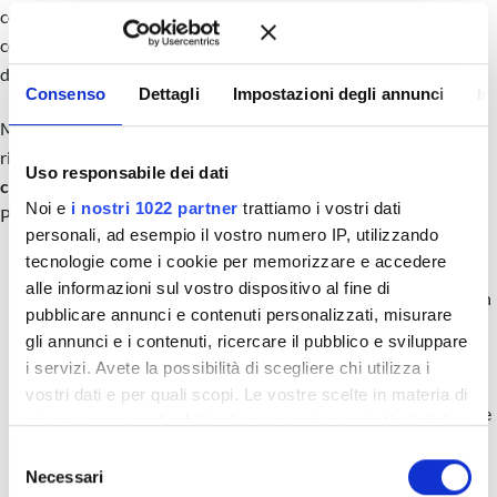
come uno spazio protetto, inviolabile, dove possiamo
concentrarci sulle attività essenziali senza essere disturbati da
distrazioni o interruzioni.
Consenso
Dettagli
Impostazioni degli annunci
In
Ma come trasformare questa metafora in realtà pratica? La
risposta sta nella
pianificazione strategica
e nella
Uso responsabile dei dati
categorizzazione delle azioni
all’interno della nostra agenda.
Noi e
i nostri 1022 partner
trattiamo i vostri dati
Possiamo suddividere le attività in tre categorie principali:
personali, ad esempio il vostro numero IP, utilizzando
tecnologie come i cookie per memorizzare e accedere
Fare Immediatamente:
alle informazioni sul vostro dispositivo al fine di
Queste sono le attività ad alto valore, quelle che hanno un
pubblicare annunci e contenuti personalizzati, misurare
impatto diretto sul tuo reddito e sulla crescita del tuo
gli annunci e i contenuti, ricercare il pubblico e sviluppare
business. La
ricerca e l’acquisizione di nuovi immobili
i servizi. Avete la possibilità di scegliere chi utilizza i
rientrano in questa categoria. Queste attività devono
vostri dati e per quali scopi. Le vostre scelte in materia di
essere
prioritarie
e ricevere la tua attenzione immediata e
privacy sono applicabili solo su questa proprietà digitale
focalizzata, il resto è secondario.
in cui avete effettuato le vostre scelte. È possibile
S
Delegare:
modificare o revocare il proprio consenso in qualsiasi
Necessari
e