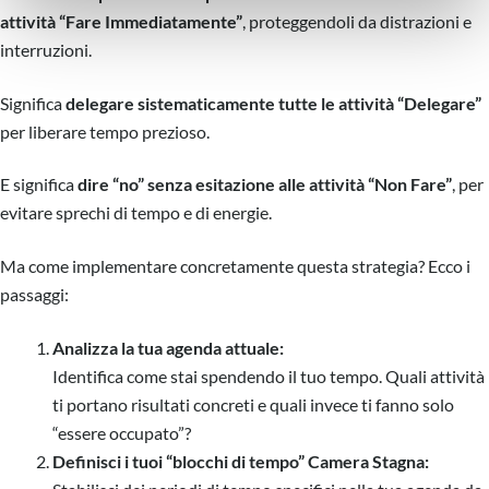
attività “Fare Immediatamente”
, proteggendoli da distrazioni e
nostri partner che si occupano di analisi dei dati web,
pubblicità e social media, i quali potrebbero combinarle
interruzioni.
con altre informazioni che ha fornito loro o che hanno
raccolto dal suo utilizzo dei loro servizi.
Significa
delegare sistematicamente tutte le attività “Delegare”
per liberare tempo prezioso.
E significa
dire “no” senza esitazione alle attività “Non Fare”
, per
evitare sprechi di tempo e di energie.
Ma come implementare concretamente questa strategia? Ecco i
passaggi:
Analizza la tua agenda attuale:
Identifica come stai spendendo il tuo tempo. Quali attività
ti portano risultati concreti e quali invece ti fanno solo
“essere occupato”?
Definisci i tuoi “blocchi di tempo” Camera Stagna: