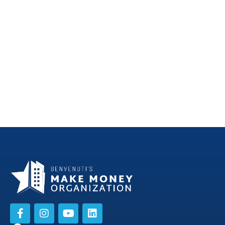
La Rivincita dell’Agente
Sfruttare le Opportunità
Immobiliare: Padroneggiare
Immobiliari: Una Guida
Professionalità, Competenze e
Completa per Agenti
Metodo per un Successo Senza
Precedenti