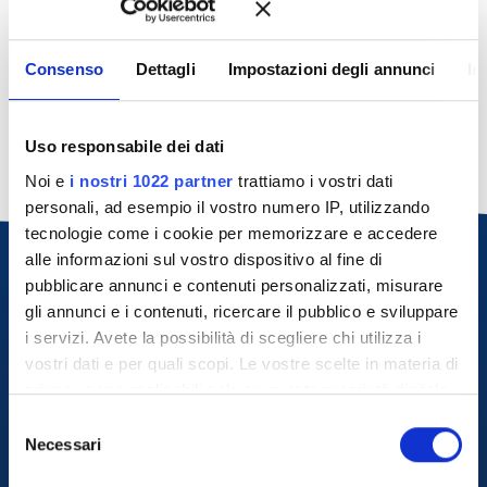
Ricordami
Consenso
Dettagli
Impostazioni degli annunci
In
Accedi
Password dimenticata?
Uso responsabile dei dati
Noi e
i nostri 1022 partner
trattiamo i vostri dati
personali, ad esempio il vostro numero IP, utilizzando
tecnologie come i cookie per memorizzare e accedere
alle informazioni sul vostro dispositivo al fine di
pubblicare annunci e contenuti personalizzati, misurare
gli annunci e i contenuti, ricercare il pubblico e sviluppare
i servizi. Avete la possibilità di scegliere chi utilizza i
vostri dati e per quali scopi. Le vostre scelte in materia di
privacy sono applicabili solo su questa proprietà digitale
in cui avete effettuato le vostre scelte. È possibile
S
modificare o revocare il proprio consenso in qualsiasi
Necessari
e
+39 800.864.804
momento dalla Dichiarazione sui cookie o facendo clic
l