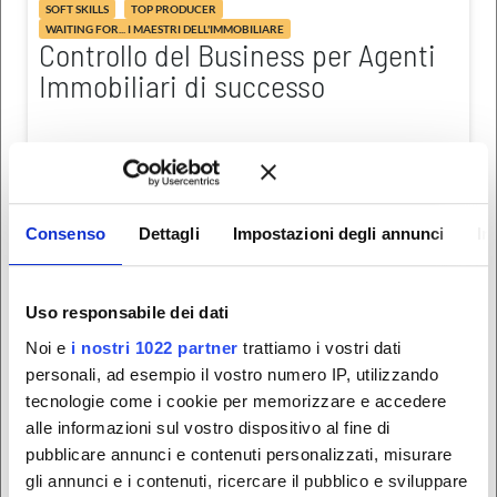
SOFT SKILLS
TOP PRODUCER
WAITING FOR... I MAESTRI DELL'IMMOBILIARE
Controllo del Business per Agenti
Immobiliari di successo
LEGGI TUTTO
Redazione MMO
10 Marzo 2025
Consenso
Dettagli
Impostazioni degli annunci
In
AGENTE IMMOBILIARE E MERCATO
Uso responsabile dei dati
WAITING FOR... I MAESTRI DELL'IMMOBILIARE
Come padroneggiare
Noi e
i nostri 1022 partner
trattiamo i vostri dati
l’Acquisizione Quotidiana nel
personali, ad esempio il vostro numero IP, utilizzando
Settore Immobiliare: una guida
tecnologie come i cookie per memorizzare e accedere
completa
alle informazioni sul vostro dispositivo al fine di
pubblicare annunci e contenuti personalizzati, misurare
gli annunci e i contenuti, ricercare il pubblico e sviluppare
LEGGI TUTTO