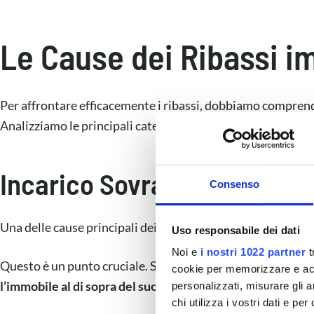
Le Cause dei Ribassi im
Per affrontare efficacemente i ribassi, dobbiamo comprende
Analizziamo le principali categorie di cause.
Incarico Sovravalutato: L’E
Consenso
Una delle cause principali dei ribassi è
“l’incarico sopravv
Uso responsabile dei dati
Noi e
i nostri 1022 partner
t
Questo è un punto cruciale. Spesso, per
paura di perdere l
cookie per memorizzare e acce
l’immobile al di sopra del suo valore di mercato
.
personalizzati, misurare gli an
chi utilizza i vostri dati e pe