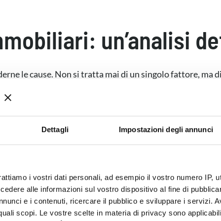
mobiliari: un’analisi de
rne le cause. Non si tratta mai di un singolo fattore, ma d
rrore più Comune (e Costoso
Dettagli
Impostazioni degli annunci
alutato dall’agente immobiliare. E qui è colpa nostra per
rattiamo i vostri dati personali, ad esempio il vostro numero IP, 
’incarico
o per
accontentare le aspettative irrealistiche d
dere alle informazioni sul vostro dispositivo al fine di pubblica
nunci e i contenuti, ricercare il pubblico e sviluppare i servizi. A
r quali scopi. Le vostre scelte in materia di privacy sono applicabi