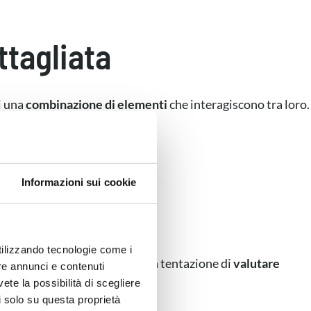
ttagliata
i una
combinazione di elementi
che interagiscono tra loro.
)
Informazioni sui cookie
 mancanza di competenza”
.
utilizzando tecnologie come i
el venditore
, l’agente cede alla tentazione di
valutare
re annunci e contenuti
vete la possibilità di scegliere
li solo su questa proprietà