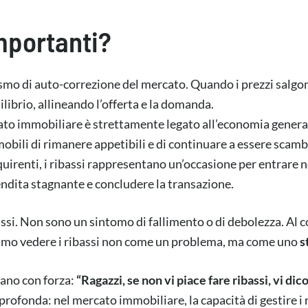
importanti?
smo di auto-correzione del mercato. Quando i prezzi salgon
librio, allineando l’offerta e la domanda.
ato immobiliare è strettamente legato all’economia generale.
obili di rimanere appetibili e di continuare a essere scamb
quirenti, i ribassi rappresentano un’occasione per entrare ne
endita stagnante e concludere la transazione.
assi. Non sono un sintomo di fallimento o di debolezza. Al c
iamo vedere i ribassi non come un problema, ma come uno
s
nano con forza:
“Ragazzi, se non vi piace fare ribassi, vi di
fonda: nel mercato immobiliare, la capacità di gestire i rib