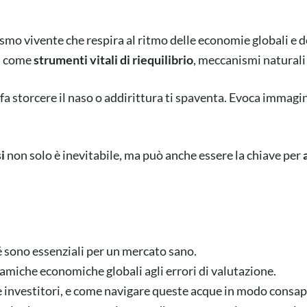
smo vivente che respira al ritmo delle economie globali e d
ma come
strumenti vitali di riequilibrio
, meccanismi naturali
fa storcere il naso o addirittura ti spaventa. Evoca immagini 
i
non solo è inevitabile, ma può anche essere la chiave per
 sono essenziali per un mercato sano.
namiche economiche globali agli errori di valutazione.
 e investitori, e come navigare queste acque in modo consa