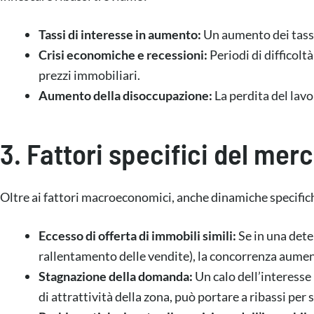
s
e
Tassi di interesse in aumento:
Un aumento dei tassi 
n
s
Crisi economiche e recessioni:
Periodi di difficolt
o
prezzi immobiliari.
Aumento della disoccupazione:
La perdita del lavo
3. Fattori specifici del me
Oltre ai fattori macroeconomici, anche dinamiche specific
Eccesso di offerta di immobili simili:
Se in una dete
rallentamento delle vendite), la concorrenza aumen
Stagnazione della domanda:
Un calo dell’interesse
di attrattività della zona, può portare a ribassi pe