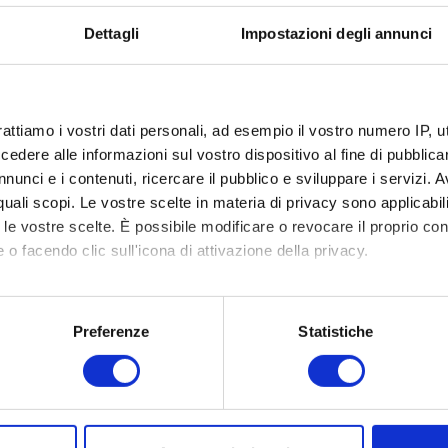
 2025
I MAESTRI DELL'IMMOBILIARE 2025
Dettagli
Impostazioni degli annunci
Il primo giorno
dei “Maestri
dell’Immobiliare”
rattiamo i vostri dati personali, ad esempio il vostro numero IP, 
iare”
2025 accende la
dere alle informazioni sul vostro dispositivo al fine di pubblica
sala di Milano
nunci e i contenuti, ricercare il pubblico e sviluppare i servizi. A
azion
con Emozione e
r quali scopi. Le vostre scelte in materia di privacy sono applicabi
to le vostre scelte. È possibile modificare o revocare il proprio 
tenti
Determinazione
 o facendo clic sull'icona di attivazione della privacy.
centi
mo anche:
oni sulla tua posizione geografica, con un'approssimazione di qu
LEGGI TUTTO
Preferenze
Statistiche
spositivo, scansionandolo attivamente alla ricerca di caratteristich
Redazione MMO
aborati i tuoi dati personali e imposta le tue preferenze nella
s
26 Marzo 2025
consenso in qualsiasi momento dalla Dichiarazione sui cookie.