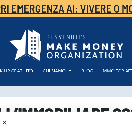
RI EMERGENZA AI: VIVERE O M
K-UP GRATUITO
CHI SIAMO
BLOG
MMO FOR AF
LL’IMMOBILIARE 20