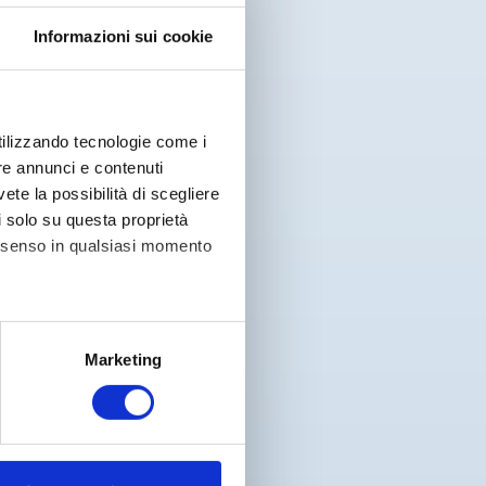
Informazioni sui cookie
utilizzando tecnologie come i
re annunci e contenuti
vete la possibilità di scegliere
li solo su questa proprietà
consenso in qualsiasi momento
alche metro,
Marketing
e specifiche (impronte
ezione dettagli
. Puoi