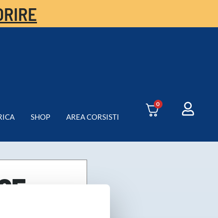
ORIRE
0
RICA
SHOP
AREA CORSISTI
25