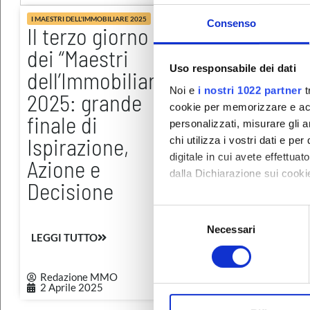
I MAESTRI DELL'IMMOBILIARE 2025
I MAESTRI DELL'IMMOBILIARE
Consenso
Il terzo giorno
Il secondo
dei “Maestri
giorno dei
Uso responsabile dei dati
dell’Immobiliare”
“Maestri
Noi e
i nostri 1022 partner
t
2025: grande
dell’Immobil
cookie per memorizzare e acce
finale di
2025:
personalizzati, misurare gli an
Ispirazione,
Verticalizz
chi utilizza i vostri dati e pe
digitale in cui avete effettua
Azione e
e, Storie Po
dalla Dichiarazione sui cookie
Decisione
e Strategie
Digitali Vin
Con il tuo consenso, vorrem
S
raccogliere informazi
Necessari
e
LEGGI TUTTO
Identificare il tuo di
l
LEGGI TUTTO
digitali).
e
Redazione MMO
Redazione MMO
Approfondisci come vengono el
z
2 Aprile 2025
27 Marzo 2025
modificare o ritirare il tuo 
i