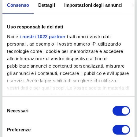
ACQUISTA ORA
Consenso
Dettagli
Impostazioni degli annunci
In
03 - 04 Settembre
Uso responsabile dei dati
Millionaire Elite
Noi e
i nostri 1022 partner
trattiamo i vostri dati
personali, ad esempio il vostro numero IP, utilizzando
Tiziano Benvenuti
tecnologie come i cookie per memorizzare e accedere
MMO S.p.A.
alle informazioni sul vostro dispositivo al fine di
Sede MMO
pubblicare annunci e contenuti personalizzati, misurare
09:30 - 16:30
gli annunci e i contenuti, ricercare il pubblico e sviluppare
i servizi. Avete la possibilità di scegliere chi utilizza i
RISERVATO
vostri dati e per quali scopi. Le vostre scelte in materia di
privacy sono applicabili solo su questa proprietà digitale
in cui avete effettuato le vostre scelte. È possibile
S
24 Settembre
modificare o revocare il proprio consenso in qualsiasi
Necessari
e
momento dalla Dichiarazione sui cookie o facendo clic
Millionaire Elevation
l
sull'icona di attivazione della privacy.
e
Preferenze
z
Tiziano Benvenuti