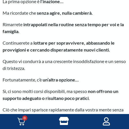
La prima opzione è
l’inazione…
Ma ricordate che
senza agire, nulla cambierà.
Rimarrete
intrappolati nella routine senza tempo per voi e la
famiglia
.
Continuerete a
lottare per sopravvivere, abbassando le
provvigioni e cercando disperatamente nuovi clienti.
Questo vi condurrà a una crescente insoddisfazione e un senso
di tristezza.
Fortunatamente, c’è
un’altra opzione…
Sì, ci sono molti corsi disponibili, ma spesso
non offrono un
supporto adeguato o risultano poco pratici
.
Ciò che impari sparisce rapidamente dalla vostra mente senza
un’assistenza continua.
0
Ecco perché
il nostro approccio è diverso.