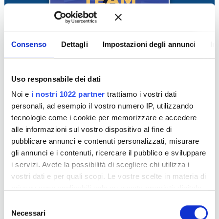
Consenso
Dettagli
Impostazioni degli annunci
In
Trasforma te stesso
da agente a broker immobiliare
,
assumendo un ruolo di leadership e gestione di un
team.
Uso responsabile dei dati
Riconosci
l'importanza del tuo tempo
e impara a
Noi e
i nostri 1022 partner
trattiamo i vostri dati
gestirlo in modo efficace
per massimizzare la
personali, ad esempio il vostro numero IP, utilizzando
produttività.
tecnologie come i cookie per memorizzare e accedere
alle informazioni sul vostro dispositivo al fine di
Il pericolo della verticalizzazione:
specializzarsi
pubblicare annunci e contenuti personalizzati, misurare
eccessivamente senza sviluppare competenze che si
gli annunci e i contenuti, ricercare il pubblico e sviluppare
adattino al mercato.
i servizi. Avete la possibilità di scegliere chi utilizza i
Inizia il processo di recruiting per la tua agenzia,
vostri dati e per quali scopi. Le vostre scelte in materia di
identificando il candidato
ideale e implementando
privacy sono applicabili solo su questa proprietà digitale
strategie di reclutamento efficaci.
in cui avete effettuato le vostre scelte. È possibile
S
modificare o revocare il proprio consenso in qualsiasi
Necessari
e