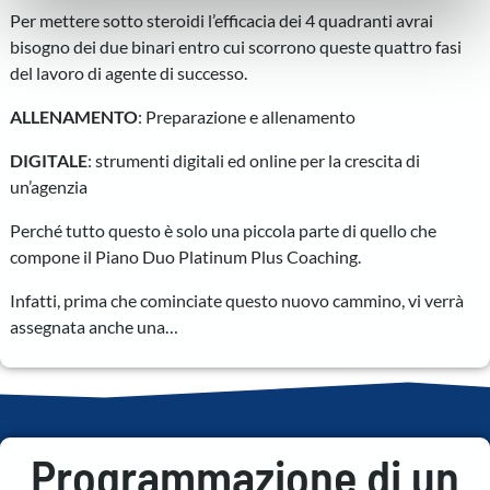
informazioni sul modo in cui utilizza il nostro sito con i
Per mettere sotto steroidi l’efficacia dei 4 quadranti avrai
nostri partner che si occupano di analisi dei dati web,
bisogno dei due binari entro cui scorrono queste quattro fasi
pubblicità e social media, i quali potrebbero combinarle
del lavoro di agente di successo.
con altre informazioni che ha fornito loro o che hanno
raccolto dal suo utilizzo dei loro servizi.
ALLENAMENTO
: Preparazione e allenamento
DIGITALE
: strumenti digitali ed online per la crescita di
un’agenzia
Perché tutto questo è solo una piccola parte di quello che
compone il Piano Duo Platinum Plus Coaching.
Infatti, prima che cominciate questo nuovo cammino, vi verrà
assegnata anche una…
Programmazione di un