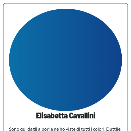
Elisabetta Cavallini
Sono qui dagli albori e ne ho viste di tutti i colori. Duttile