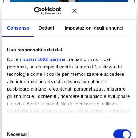
Consenso
Dettagli
Impostazioni degli annunci
In
Uso responsabile dei dati
Noi e
i nostri 1022 partner
trattiamo i vostri dati
Patrizia Giuliani
personali, ad esempio il vostro numero IP, utilizzando
tecnologie come i cookie per memorizzare e accedere
Scopri di più
alle informazioni sul vostro dispositivo al fine di
pubblicare annunci e contenuti personalizzati, misurare
gli annunci e i contenuti, ricercare il pubblico e sviluppare
i servizi. Avete la possibilità di scegliere chi utilizza i
vostri dati e per quali scopi. Le vostre scelte in materia di
privacy sono applicabili solo su questa proprietà digitale
in cui avete effettuato le vostre scelte. È possibile
S
modificare o revocare il proprio consenso in qualsiasi
Necessari
e