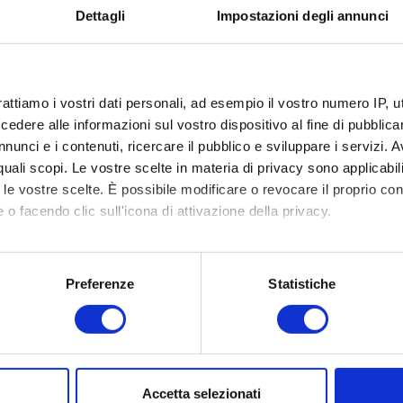
Dettagli
Impostazioni degli annunci
re il
rattiamo i vostri dati personali, ad esempio il vostro numero IP, 
Guida
dere alle informazioni sul vostro dispositivo al fine di pubblica
nunci e i contenuti, ricercare il pubblico e sviluppare i servizi. A
r quali scopi. Le vostre scelte in materia di privacy sono applicabi
 per
to le vostre scelte. È possibile modificare o revocare il proprio 
n
 o facendo clic sull'icona di attivazione della privacy.
er
mo anche:
oni sulla tua posizione geografica, con un'approssimazione di qu
Preferenze
Statistiche
spositivo, scansionandolo attivamente alla ricerca di caratteristich
aborati i tuoi dati personali e imposta le tue preferenze nella
s
consenso in qualsiasi momento dalla Dichiarazione sui cookie.
Accetta selezionati