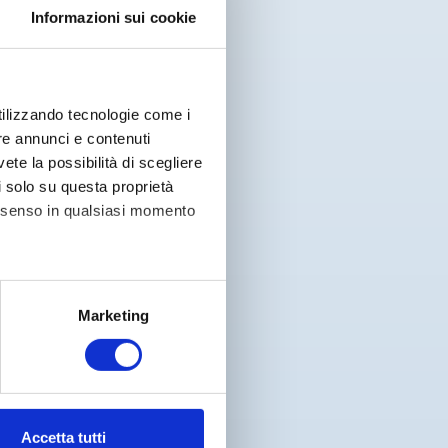
Informazioni sui cookie
utilizzando tecnologie come i
re annunci e contenuti
vete la possibilità di scegliere
li solo su questa proprietà
consenso in qualsiasi momento
alche metro,
Marketing
e specifiche (impronte
ezione dettagli
. Puoi
Accetta tutti