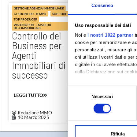
Consenso
GESTIONE AGENZIA IMMOBILIARE
GESTIONE DEL TEMPO
GESTIONE DEL TEMPO
SOFT SKILLS
STRATEGIA E OBIETTIVI
TOP PRODUCER
TOP PRODUCER
Uso responsabile dei dati
WAITING FOR... I MAESTRI
WAITING FOR... I MAESTRI
DELL'IMMOBILIARE
DELL'IMMOBILIARE
Controllo del
Padroneggia
Noi e
i nostri 1022 partner
t
Business per
Tempo: La 
cookie per memorizzare e acce
personalizzati, misurare gli an
Agenti
per l’Agente
chi utilizza i vostri dati e pe
Immobiliari di
Immobiliare
digitale in cui avete effettua
successo
Diventare u
dalla Dichiarazione sui cookie
Top Produc
Con il tuo consenso, vorrem
S
raccogliere informazi
LEGGI TUTTO
Necessari
e
LEGGI TUTTO
Identificare il tuo di
l
digitali).
e
Redazione MMO
Redazione MMO
10 Marzo 2025
18 Febbraio 2025
Approfondisci come vengono el
z
modificare o ritirare il tuo 
i
o
Rifiuta