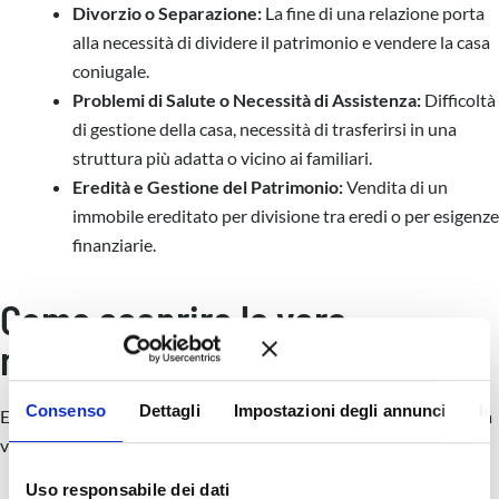
Divorzio o Separazione:
La fine di una relazione porta
alla necessità di dividere il patrimonio e vendere la casa
coniugale.
Problemi di Salute o Necessità di Assistenza:
Difficoltà
di gestione della casa, necessità di trasferirsi in una
struttura più adatta o vicino ai familiari.
Eredità e Gestione del Patrimonio:
Vendita di un
immobile ereditato per divisione tra eredi o per esigenze
finanziarie.
Come scoprire la vera
motivazione?
Consenso
Dettagli
Impostazioni degli annunci
In
Ecco alcune strategie per indagare e scoprire la motivazione della
vendita che stai trattando:
Uso responsabile dei dati