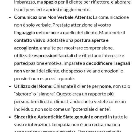
imbarazzo, ma
spazio
per il cliente per riflettere, elaborare
i suoi pensieri e aprirsi maggiormente.
Comunicazione Non Verbale Attenta:
La comunicazione
non è solo verbale. Prestate attenzione al vostro
linguaggio del corpo
e a quello del cliente. Mantenete il
contatto visivo
, adottate una
postura aperta e
accogliente
, annuite per mostrare comprensione,
utilizzate
espressioni facciali
che riflettano interesse e
partecipazione emotiva. Imparate a
decodificare i segnali
non verbali
del cliente, che spesso rivelano emozioni e
pensieri non espressi a parole.
Utilizzo del Nome:
Chiamate il cliente per
nome
, non solo
“signore” o “signora”. Questo crea un rapporto più
personale e diretto, dimostrando che lo vedete come un
individuo, non solo come un “potenziale cliente”.
Sincerità e Autenticità:
Siate genuini e onesti
in tutte le
vostre interazioni. L’empatia non è una recita, ma una
connessione umana autentica
. Siate trasparenti sulle