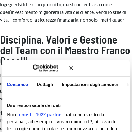
ingegneristiche di un prodotto, ma si concentra su come
quell’investimento migliorerà la vita del cliente. Vendi lo stile di
vita, il comfort o la sicurezza finanziaria, non solo i metri quadri.
Disciplina, Valori e Gestione
del Team con il Maestro Franco
Caselli
Il Maestro Caselli, che insegna Karate dal 1968, ha offerto una
masterclass su come si guida un gruppo e su come si costruisce
Consenso
Dettagli
Impostazioni degli annunci
In
una carriera (e una reputazione) solida e duratura. Le sue lezioni
sul
tatami
sono metafore perfette per la leadership in agenzia.
Uso responsabile dei dati
1. L’importanza di rispetto ed educazione
Noi e
i nostri 1022 partner
trattiamo i vostri dati
Prima ancora della tecnica di vendita o di acquisizione, alla base di
personali, ad esempio il vostro numero IP, utilizzando
ogni vero successo duraturo ci sono l’educazione, la modestia e il
tecnologie come i cookie per memorizzare e accedere