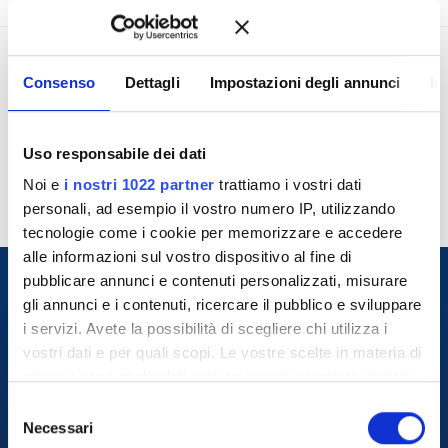
Consenso
Dettagli
Impostazioni degli annunci
In
Emergenza AI: Vivere o
Pranzi 03 – 04 Settembre 2026 –
Morire​ – 22 Luglio 2026 –
Pisa
Online
Uso responsabile dei dati
Noi e
i nostri 1022 partner
trattiamo i vostri dati
personali, ad esempio il vostro numero IP, utilizzando
tecnologie come i cookie per memorizzare e accedere
alle informazioni sul vostro dispositivo al fine di
pubblicare annunci e contenuti personalizzati, misurare
gli annunci e i contenuti, ricercare il pubblico e sviluppare
i servizi. Avete la possibilità di scegliere chi utilizza i
vostri dati e per quali scopi. Le vostre scelte in materia di
privacy sono applicabili solo su questa proprietà digitale
in cui avete effettuato le vostre scelte. È possibile
S
modificare o revocare il proprio consenso in qualsiasi
Necessari
e