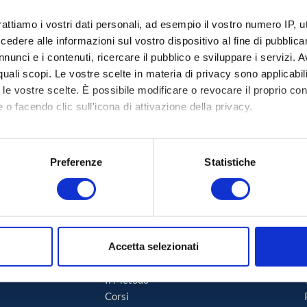
rattiamo i vostri dati personali, ad esempio il vostro numero IP, 
dere alle informazioni sul vostro dispositivo al fine di pubblica
nunci e i contenuti, ricercare il pubblico e sviluppare i servizi. A
r quali scopi. Le vostre scelte in materia di privacy sono applicabi
to le vostre scelte. È possibile modificare o revocare il proprio 
 o facendo clic sull'icona di attivazione della privacy.
mo anche:
oni sulla tua posizione geografica, con un'approssimazione di qu
Preferenze
Statistiche
spositivo, scansionandolo attivamente alla ricerca di caratteristich
aborati i tuoi dati personali e imposta le tue preferenze nella
s
consenso in qualsiasi momento dalla Dichiarazione sui cookie.
Accetta selezionati
Formazione
nalizzare contenuti ed annunci, per fornire funzionalità dei socia
inoltre informazioni sul modo in cui utilizza il nostro sito con i 
Il Metodo
icità e social media, i quali potrebbero combinarle con altre inform
Corsi