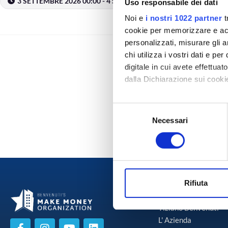
3 SETTEMBRE 2026 00:00 - 4 SETTEMBRE 2026 23:45
Uso responsabile dei dati
Noi e
i nostri 1022 partner
t
cookie per memorizzare e acce
personalizzati, misurare gli an
chi utilizza i vostri dati e pe
digitale in cui avete effettua
Pranzi 08 – 10 Settembre 2026 – Pisa
dalla Dichiarazione sui cookie
Con il tuo consenso, vorrem
S
raccogliere informazi
Necessari
e
Identificare il tuo di
l
digitali).
e
Approfondisci come vengono el
z
modificare o ritirare il tuo 
i
o
Rifiuta
Chi Siamo
Utilizziamo i cookie per perso
n
nostro traffico. Condividiamo 
e
Tiziano Benvenuti
di analisi dei dati web, pubbl
d
L' Azienda