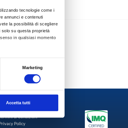
utilizzando tecnologie come i
re annunci e contenuti
vete la possibilità di scegliere
li solo su questa proprietà
consenso in qualsiasi momento
Pranzi 23 – 24 Luglio 2026 – Pisa
alche metro,
Marketing
e specifiche (impronte
ezione dettagli
. Puoi
Accetta tutti
Link Utili
l media e per analizzare il
nostri partner che si occupano
Termini & Condizioni
azioni che ha fornito loro o
Privacy Policy