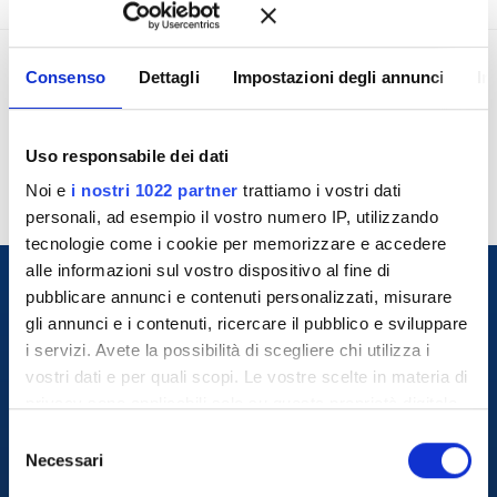
Consenso
Dettagli
Impostazioni degli annunci
In
Pranzi/Cene 01 – 03 Luglio
Pranzi 08 – 10 Settembre 2026 –
2026 – Pisa
Pisa
Uso responsabile dei dati
Noi e
i nostri 1022 partner
trattiamo i vostri dati
personali, ad esempio il vostro numero IP, utilizzando
tecnologie come i cookie per memorizzare e accedere
alle informazioni sul vostro dispositivo al fine di
pubblicare annunci e contenuti personalizzati, misurare
gli annunci e i contenuti, ricercare il pubblico e sviluppare
i servizi. Avete la possibilità di scegliere chi utilizza i
vostri dati e per quali scopi. Le vostre scelte in materia di
privacy sono applicabili solo su questa proprietà digitale
in cui avete effettuato le vostre scelte. È possibile
S
modificare o revocare il proprio consenso in qualsiasi
Necessari
e
+39 800.864.804
momento dalla Dichiarazione sui cookie o facendo clic
l