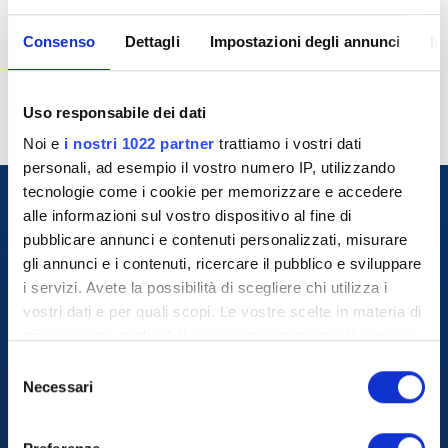
Pranzi 04 – 05 Agosto 2026
Emergenza AI: Vivere o Morire​ –
Consenso
Dettagli
Impostazioni degli annunci
In
– Pisa
22 Luglio 2026 – Online
Uso responsabile dei dati
Noi e
i nostri 1022 partner
trattiamo i vostri dati
personali, ad esempio il vostro numero IP, utilizzando
tecnologie come i cookie per memorizzare e accedere
alle informazioni sul vostro dispositivo al fine di
pubblicare annunci e contenuti personalizzati, misurare
gli annunci e i contenuti, ricercare il pubblico e sviluppare
i servizi. Avete la possibilità di scegliere chi utilizza i
vostri dati e per quali scopi. Le vostre scelte in materia di
privacy sono applicabili solo su questa proprietà digitale
in cui avete effettuato le vostre scelte. È possibile
S
+39 800.864.804
modificare o revocare il proprio consenso in qualsiasi
Necessari
e
momento dalla Dichiarazione sui cookie o facendo clic
l
Chi Siamo
sull'icona di attivazione della privacy.
e
Tiziano Benvenuti