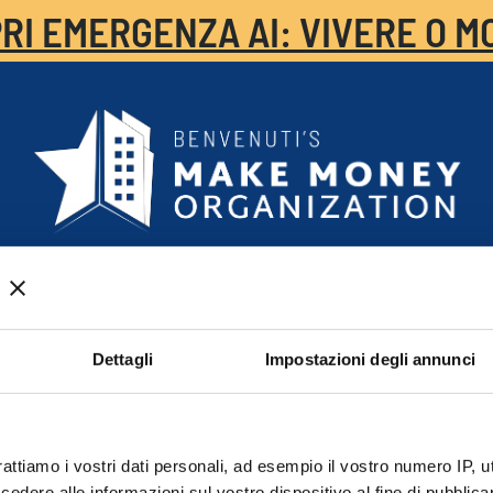
RI EMERGENZA AI: VIVERE O M
K-UP GRATUITO
CHI SIAMO
BLOG
MMO FOR AF
Webinar in Italia
Dettagli
Impostazioni degli annunci
rattiamo i vostri dati personali, ad esempio il vostro numero IP, 
dere alle informazioni sul vostro dispositivo al fine di pubblica