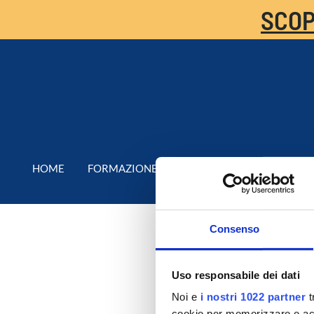
SCOP
HOME
FORMAZIONE
CALENDARIO
CHEC
Consenso
Uso responsabile dei dati
Noi e
i nostri 1022 partner
t
cookie per memorizzare e acce