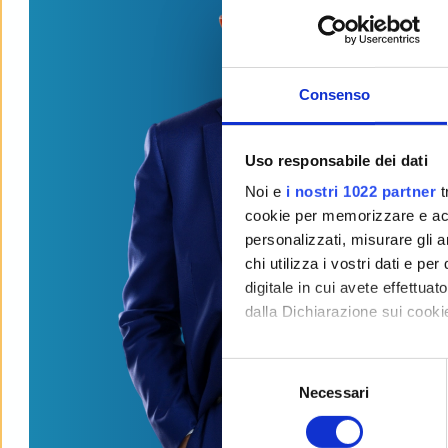
Consenso
Uso responsabile dei dati
Noi e
i nostri 1022 partner
t
cookie per memorizzare e acce
personalizzati, misurare gli an
chi utilizza i vostri dati e pe
digitale in cui avete effettua
dalla Dichiarazione sui cookie
Con il tuo consenso, vorrem
S
raccogliere informazi
Necessari
e
Identificare il tuo di
l
digitali).
e