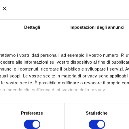
CEO e Fondatore
Questi sono i valori alla base della cultura
introdotto anche nella sua carriera come i
Dettagli
Impostazioni degli annunci
Dopo più di 35 anni di esperienza nel campo
mercato immobiliare internazionale.
rattiamo i vostri dati personali, ad esempio il vostro numero IP, 
“Arrivi in fondo alla corsa della vita e ti chie
dere alle informazioni sul vostro dispositivo al fine di pubblica
nunci e i contenuti, ricercare il pubblico e sviluppare i servizi. A
r quali scopi. Le vostre scelte in materia di privacy sono applicabi
to le vostre scelte. È possibile modificare o revocare il proprio 
 o facendo clic sull'icona di attivazione della privacy.
mo anche:
oni sulla tua posizione geografica, con un'approssimazione di qu
Preferenze
Statistiche
spositivo, scansionandolo attivamente alla ricerca di caratteristich