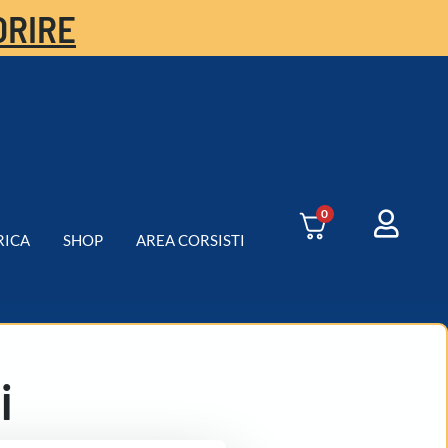
ORIRE
0
RICA
SHOP
AREA CORSISTI
i