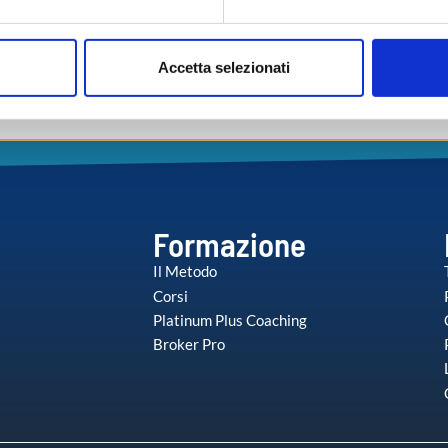
aborati i tuoi dati personali e imposta le tue preferenze nella
s
consenso in qualsiasi momento dalla Dichiarazione sui cookie.
Accetta selezionati
nalizzare contenuti ed annunci, per fornire funzionalità dei socia
inoltre informazioni sul modo in cui utilizza il nostro sito con i 
icità e social media, i quali potrebbero combinarle con altre inform
lizzo dei loro servizi.
Formazione
Il Metodo
Corsi
Platinum Plus Coaching
Broker Pro