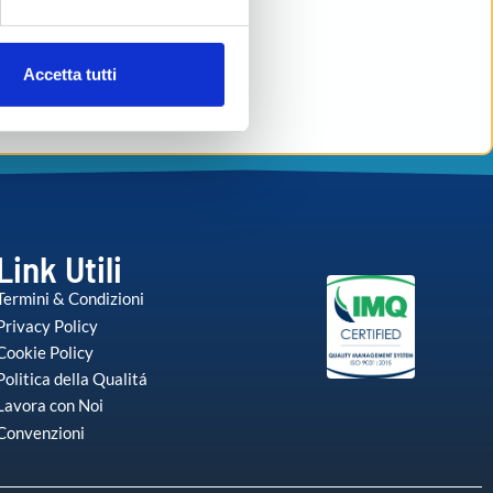
ezione dettagli
. Puoi
Accetta tutti
l media e per analizzare il
nostri partner che si occupano
azioni che ha fornito loro o
Link Utili
Termini & Condizioni
Privacy Policy
Cookie Policy
Politica della Qualitá
Lavora con Noi
Convenzioni