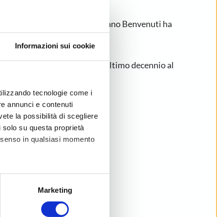
 aziendale che il fondatore Tiziano Benvenuti ha
mprenditore immobiliare.
Informazioni sui cookie
 della vendita, ha dedicato l’ultimo decennio al
utilizzando tecnologie come i
di: e se l’avessi fatto?”
re annunci e contenuti
vete la possibilità di scegliere
li solo su questa proprietà
consenso in qualsiasi momento
alche metro,
Marketing
e specifiche (impronte