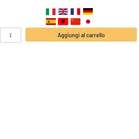
SOTTOTITOLI DISPONIBILI:
Aggiungi al carrello
L’acquisizione è il
cuore pulsante di ogni agenzia immobiliare
,
e senza incarichi, un ufficio non può funzionare efficacemente.
Il percorso si concentra sull’acquisizione di incarichi di qualità a
prezzo, a provvigione piena ed in esclusiva, garantendo la
vendibilità dell’immobile nei 30-60 giorni successivi.
Attraverso un metodo strutturato e replicabile, imparerai a
superare le sfide quotidiane, attrarre le opportunità e
distinguerti in un mercato in continua evoluzione.
147,00
€
+ IVA