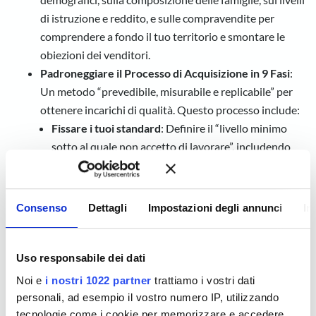
di istruzione e reddito, e sulle compravendite per
comprendere a fondo il tuo territorio e smontare le
obiezioni dei venditori.
Padroneggiare il Processo di Acquisizione in 9 Fasi
:
Un metodo “prevedibile, misurabile e replicabile” per
ottenere incarichi di qualità. Questo processo include:
Fissare i tuoi standard
: Definire il “livello minimo
sotto al quale non accetto di lavorare”, includendo
aspetti come zona, prezzo, esclusiva, durata,
provvigione, tipo di immobile e motivazione del
cliente.
Consenso
Dettagli
Impostazioni degli annunci
In
Indossare il camice
: Come trasmettere entusiasmo,
autorevolezza e competenza, facendo percepire il tuo
servizio come una risorsa e non un costo, attraverso
Uso responsabile dei dati
l’equazione “prezzo meno valore uguale costo”.
Noi e
i nostri 1022 partner
trattiamo i vostri dati
Conoscere il tuo cliente
: Imparare a fare domande
personali, ad esempio il vostro numero IP, utilizzando
pertinenti per comprendere il “progetto di vita” del
tecnologie come i cookie per memorizzare e accedere