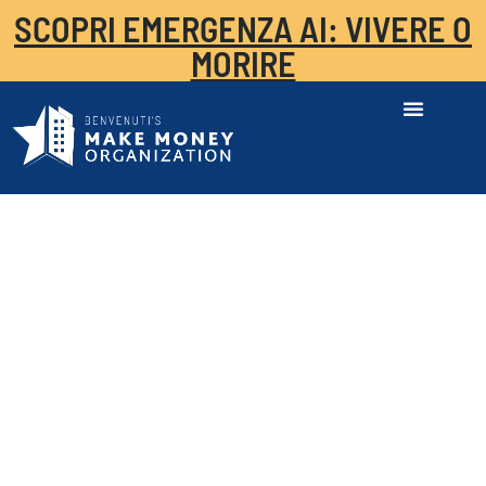
SCOPRI EMERGENZA AI: VIVERE O
MORIRE
Specialista
dell’Acquisizione
Immobiliare
CON ANDREA ANTONELLO
147,00
€
+ IVA