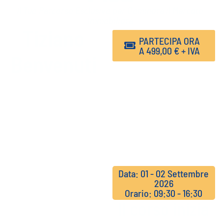
Il Tuo Percorso Esclusivo per Dominare il Mercato
Immobiliare
Tiziano
PARTECIPA ORA
A
499,00
€
+ IVA
Benvenuti
Make Money
Organizatio
n - MMO SpA
Via Lenin 132 P -
San Giuliano
Terme
Data: 01 - 02 Settembre
2026
Orario: 09:30 - 16:30
Il corso inizia