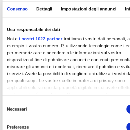
carriera a nuovi livelli
Consenso
Dettagli
Impostazioni degli annunci
In
di eccellenza.
Uso responsabile dei dati
Il corso “Acquisizione Vincente” è essenziale per chiunque
Noi e
i nostri 1022 partner
trattiamo i vostri dati personali, 
ambisca a eccellere nel campo immobiliare
esempio il vostro numero IP, utilizzando tecnologie come i c
per memorizzare e accedere alle informazioni sul vostro
attraverso una serie di moduli approfonditi il coach ti
dispositivo al fine di pubblicare annunci e contenuti personali
misurare gli annunci e i contenuti, ricercare il pubblico e svi
guiderà passo dopo passo attraverso le strategie
i servizi. Avete la possibilità di scegliere chi utilizza i vostri d
fondamentali per acquisire incarichi a prezzo ribassato,
per quali scopi. Le vostre scelte in materia di privacy sono
selezionare i clienti più idonei e definire gli standard di
applicabili solo su questa proprietà digitale in cui avete effett
eccellenza che determineranno il tuo successo nel
vostre scelte. È possibile modificare o revocare il proprio
mercato.
consenso in qualsiasi momento dalla Dichiarazione sui cooki
S
facendo clic sull'icona di attivazione della privacy.
Necessari
e
Condividerà con voi le migliori tattiche e le strategie per
l
ottenere incarichi a prezzo ribassato frutto dei suoi lunghi
Con il tuo consenso, vorremmo anche:
e
anni di esperienza pratica sul campo
Preferenze