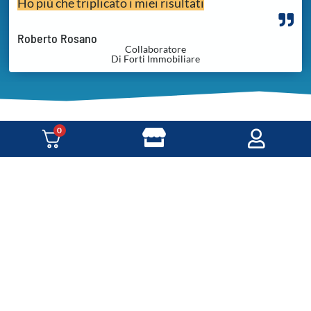
Ho più che triplicato i miei risultati
Roberto Rosano
Collaboratore
Di Forti Immobiliare
0
F.A.Q.
Cos'è MMO University?
Per chi è MMO University?
Come Accedo ai miei Percorsi formativi?
Quanto costano i percorsi formativi di MMO?