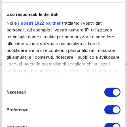
più, ma di acquisire le competenze finanziarie necessarie per
gestire, proteggere e moltiplicare la tua ricchezza, passando da
Uso responsabile dei dati
una mentalità “artigianale” a una mentalità imprenditoriale e
Noi e
i nostri 1022 partner
trattiamo i vostri dati
ricca
personali, ad esempio il vostro numero IP, utilizzando
tecnologie come i cookie per memorizzare e accedere
297,00
€
+ IVA
alle informazioni sul vostro dispositivo al fine di
pubblicare annunci e contenuti personalizzati, misurare
gli annunci e i contenuti, ricercare il pubblico e sviluppare
i servizi. Avete la possibilità di scegliere chi utilizza i
Cosa imparerai durante
vostri dati e per quali scopi. Le vostre scelte in materia di
privacy sono applicabili solo su questa proprietà digitale
il corso
in cui avete effettuato le vostre scelte. È possibile
S
modificare o revocare il proprio consenso in qualsiasi
Necessari
e
momento dalla Dichiarazione sui cookie o facendo clic
l
sull'icona di attivazione della privacy.
I Segreti Finanziari
e
Preferenze
z
Con il tuo consenso, vorremmo anche:
dell’Agente Immobiliare
i
raccogliere informazioni sulla tua posizione