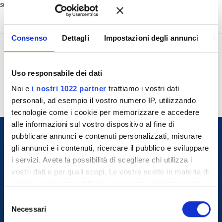
sulla spiaggia con soli 50 euro.”
Consenso
Dettagli
Impostazioni degli annunci
In
Giovanna Consalvi
Jessica Magozzi
Uso responsabile dei dati
Noi e
i nostri 1022 partner
trattiamo i vostri dati
personali, ad esempio il vostro numero IP, utilizzando
tecnologie come i cookie per memorizzare e accedere
alle informazioni sul vostro dispositivo al fine di
pubblicare annunci e contenuti personalizzati, misurare
gli annunci e i contenuti, ricercare il pubblico e sviluppare
i servizi. Avete la possibilità di scegliere chi utilizza i
vostri dati e per quali scopi. Le vostre scelte in materia di
privacy sono applicabili solo su questa proprietà digitale
in cui avete effettuato le vostre scelte. È possibile
S
modificare o revocare il proprio consenso in qualsiasi
Necessari
e
+39 800.864.804
momento dalla Dichiarazione sui cookie o facendo clic