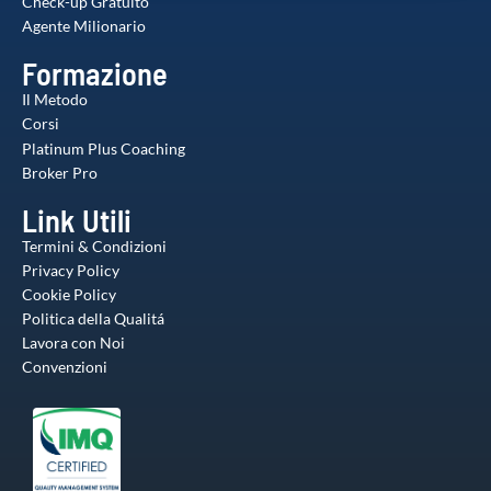
Check-up Gratuito
raccolto dal suo utilizzo dei loro servizi.
Agente Milionario
Formazione
Il Metodo
Corsi
Platinum Plus Coaching
Broker Pro
Link Utili
Termini & Condizioni
Privacy Policy
Cookie Policy
Politica della Qualitá
Lavora con Noi
Convenzioni