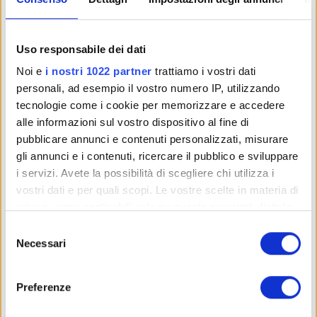
stavo ottenendo.
Questo percorso mi ha
Uso responsabile dei dati
entusiasmato e gratificato
Noi e
i nostri 1022 partner
trattiamo i vostri dati
tanto da decidere di
personali, ad esempio il vostro numero IP, utilizzando
diventare Coach, per
tecnologie come i cookie per memorizzare e accedere
aiutare agenti e broker
alle informazioni sul vostro dispositivo al fine di
immobiliari che stanno
pubblicare annunci e contenuti personalizzati, misurare
gli annunci e i contenuti, ricercare il pubblico e sviluppare
decidendo oggi di
i servizi. Avete la possibilità di scegliere chi utilizza i
migliorare la propria
vostri dati e per quali scopi. Le vostre scelte in materia di
qualità di vita.
privacy sono applicabili solo su questa proprietà digitale
in cui avete effettuato le vostre scelte. È possibile
Formule magiche? Tanta
S
modificare o revocare il proprio consenso in qualsiasi
Necessari
e
umiltà, determinazione,
momento dalla Dichiarazione sui cookie o facendo clic
l
spirito di sacrificio e
sull'icona di attivazione della privacy.
e
azione!
Preferenze
z
Con il tuo consenso, vorremmo anche:
i