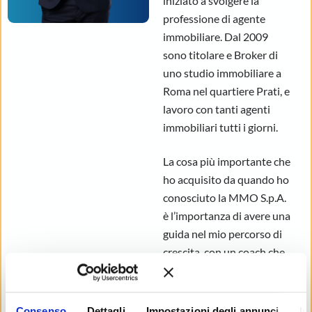
iniziato a svolgere la
professione di agente
immobiliare. Dal 2009
sono titolare e Broker di
uno studio immobiliare a
Roma nel quartiere Prati, e
lavoro con tanti agenti
immobiliari tutti i giorni.
La cosa più importante che
ho acquisito da quando ho
conosciuto la MMO S.p.A.
è l’importanza di avere una
guida nel mio percorso di
crescita, con un coach che
mi spingesse oltre le mie
difficoltà e mi aiutasse a
migliorare i risultati che
Consenso
Dettagli
Impostazioni degli annunci
In