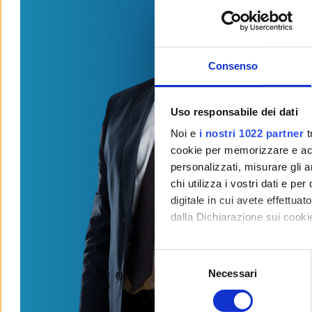
Consenso
Uso responsabile dei dati
Noi e
i nostri 1022 partner
t
cookie per memorizzare e acce
personalizzati, misurare gli an
chi utilizza i vostri dati e pe
digitale in cui avete effettua
dalla Dichiarazione sui cookie
Con il tuo consenso, vorrem
S
raccogliere informazi
Necessari
e
Identificare il tuo di
l
digitali).
e