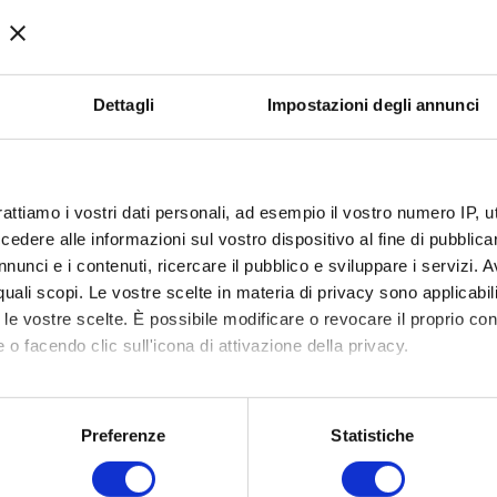
Coach
Nato a Pisa nel 1986, lavoro come Agente I
Dettagli
Impostazioni degli annunci
Ho sempre svolto il mio lavoro con passion
metodo preciso.
Nel 2014 mi sono avvicinato alla formazion
rattiamo i vostri dati personali, ad esempio il vostro numero IP, 
“colpo di fulmine”.
dere alle informazioni sul vostro dispositivo al fine di pubblica
nunci e i contenuti, ricercare il pubblico e sviluppare i servizi. A
r quali scopi. Le vostre scelte in materia di privacy sono applicabi
Nel 2018 entro a far parte della squadra d
to le vostre scelte. È possibile modificare o revocare il proprio 
punto di partenza.
 o facendo clic sull'icona di attivazione della privacy.
Il mio motto è: “Tu AGISCI, mentre gli altri
mo anche:
oni sulla tua posizione geografica, con un'approssimazione di qu
Preferenze
Statistiche
spositivo, scansionandolo attivamente alla ricerca di caratteristich