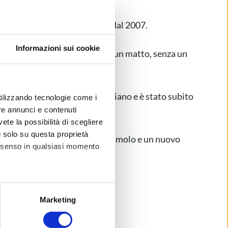
mmobiliare a Pontedera (PI), dal 2007.
Informazioni sui cookie
e e dedizione, correndo come un matto, senza un
e erogata dalla MMO e da Tiziano e è stato subito
utilizzando tecnologie come i
re annunci e contenuti
vete la possibilità di scegliere
li solo su questa proprietà
ei Coach della MMO. Onore, stimolo e un nuovo
consenso in qualsiasi momento
 parlano”
alche metro,
Marketing
e specifiche (impronte