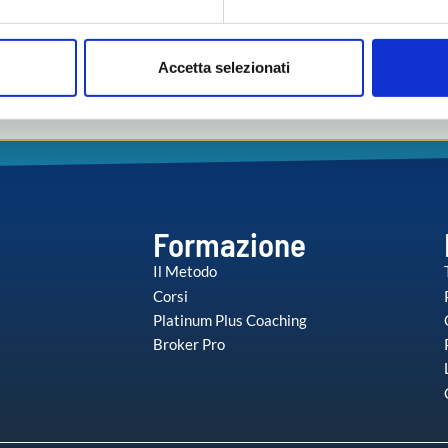
aborati i tuoi dati personali e imposta le tue preferenze nella
s
consenso in qualsiasi momento dalla Dichiarazione sui cookie.
Accetta selezionati
nalizzare contenuti ed annunci, per fornire funzionalità dei socia
inoltre informazioni sul modo in cui utilizza il nostro sito con i 
icità e social media, i quali potrebbero combinarle con altre inform
lizzo dei loro servizi.
Formazione
Il Metodo
Corsi
Platinum Plus Coaching
Broker Pro