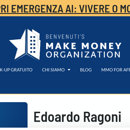
RI EMERGENZA AI: VIVERE O M
K-UP GRATUITO
CHI SIAMO
BLOG
MMO FOR AF
Edoardo Ragoni