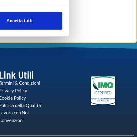
ezione dettagli
. Puoi
Accetta tutti
l media e per analizzare il
nostri partner che si occupano
azioni che ha fornito loro o
Link Utili
Termini & Condizioni
Privacy Policy
Cookie Policy
Politica della Qualitá
Lavora con Noi
Convenzioni