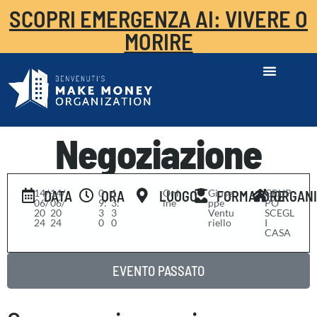
SCOPRI EMERGENZA AI: VIVERE O
MORIRE
Negoziazione
14/
-
14/
0
-
1
Onl
Giuse
GRUP
DATA
ORA
LUOGO
FORMATORE
ORGAN
06/
06/
9:
3:
ine
ppe
PO
20
20
3
3
Ventu
SCEGL
24
24
0
0
riello
I
CASA
EVENTO PASSATO