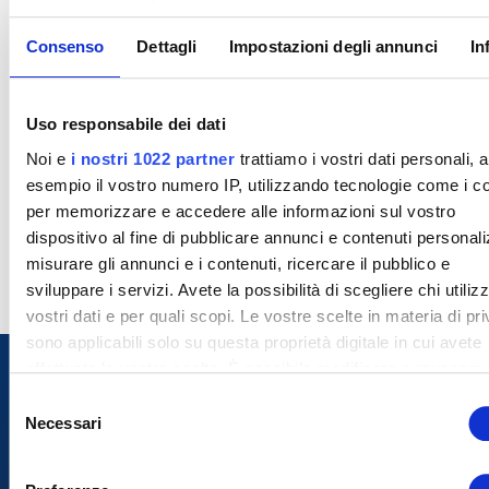
Consenso
Dettagli
Impostazioni degli annunci
In
Uso responsabile dei dati
Noi e
i nostri 1022 partner
trattiamo i vostri dati personali, 
esempio il vostro numero IP, utilizzando tecnologie come i c
per memorizzare e accedere alle informazioni sul vostro
dispositivo al fine di pubblicare annunci e contenuti personali
misurare gli annunci e i contenuti, ricercare il pubblico e
sviluppare i servizi. Avete la possibilità di scegliere chi utilizz
vostri dati e per quali scopi. Le vostre scelte in materia di pr
sono applicabili solo su questa proprietà digitale in cui avete
effettuato le vostre scelte. È possibile modificare o revocare i
proprio consenso in qualsiasi momento dalla Dichiarazione s
S
cookie o facendo clic sull'icona di attivazione della privacy.
Necessari
e
l
Con il tuo consenso, vorremmo anche:
e