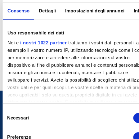
Consenso
Dettagli
Impostazioni degli annunci
In
Uso responsabile dei dati
Noi e
i nostri 1022 partner
trattiamo i vostri dati personali, 
esempio il vostro numero IP, utilizzando tecnologie come i c
per memorizzare e accedere alle informazioni sul vostro
dispositivo al fine di pubblicare annunci e contenuti personali
misurare gli annunci e i contenuti, ricercare il pubblico e
sviluppare i servizi. Avete la possibilità di scegliere chi utilizz
vostri dati e per quali scopi. Le vostre scelte in materia di pr
sono applicabili solo su questa proprietà digitale in cui avete
effettuato le vostre scelte. È possibile modificare o revocare i
proprio consenso in qualsiasi momento dalla Dichiarazione s
S
cookie o facendo clic sull'icona di attivazione della privacy.
Necessari
e
l
Con il tuo consenso, vorremmo anche:
e
Preferenze