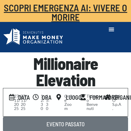
SCOPRI EMERGENZA AI: VIVERE O
MORIRE
Millionaire
Elevation
27/
-
27/
1
-
1
Onlin
Tizian
MM
DATA
ORA
LUOGO
FORMATORE
ORGAN
11/
11/
2:
5:
e
o
O
20
20
3
3
Zoo
Benve
S.p.A
25
25
0
0
m
nuti
.
EVENTO PASSATO