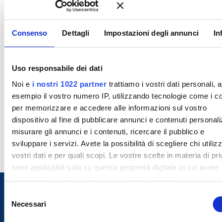
Consenso
Dettagli
Impostazioni degli annunci
In
Uso responsabile dei dati
Noi e
i nostri 1022 partner
trattiamo i vostri dati personali, 
esempio il vostro numero IP, utilizzando tecnologie come i c
per memorizzare e accedere alle informazioni sul vostro
dispositivo al fine di pubblicare annunci e contenuti personali
misurare gli annunci e i contenuti, ricercare il pubblico e
sviluppare i servizi. Avete la possibilità di scegliere chi utilizz
vostri dati e per quali scopi. Le vostre scelte in materia di pr
sono applicabili solo su questa proprietà digitale in cui avete
effettuato le vostre scelte. È possibile modificare o revocare i
proprio consenso in qualsiasi momento dalla Dichiarazione s
S
cookie o facendo clic sull'icona di attivazione della privacy.
Necessari
e
l