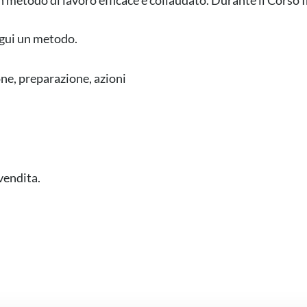
 metodo di lavoro efficace e collaudato. Durante il Corso 
gui un metodo.
ne, preparazione, azioni
vendita.