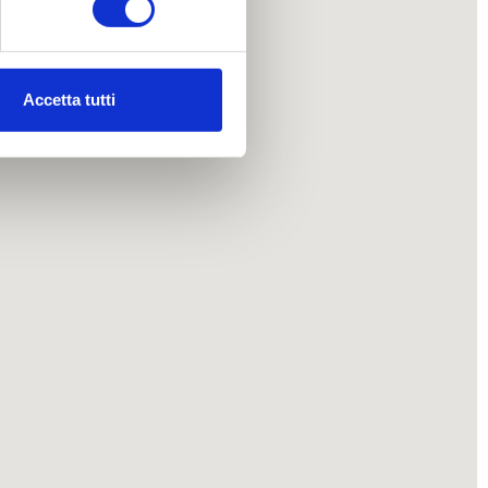
ezione dettagli
. Puoi
Accetta tutti
l media e per analizzare il
nostri partner che si occupano
azioni che ha fornito loro o