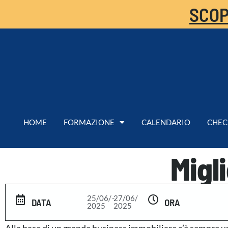
SCOP
HOME
FORMAZIONE
CALENDARIO
CHEC
Migl
25/06/
-
27/06/
DATA
ORA
2025
2025