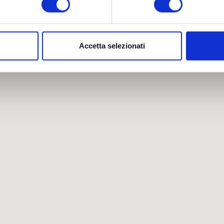
aborati i tuoi dati personali e imposta le tue preferenze nella
s
consenso in qualsiasi momento dalla Dichiarazione sui cookie.
Accetta selezionati
nalizzare contenuti ed annunci, per fornire funzionalità dei socia
inoltre informazioni sul modo in cui utilizza il nostro sito con i 
icità e social media, i quali potrebbero combinarle con altre inform
lizzo dei loro servizi.