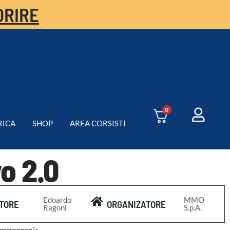
ORIRE
0
RICA
SHOP
AREA CORSISTI
o 2.0
Edoardo
MMO
TORE
ORGANIZATORE
Ragoni
S.p.A.