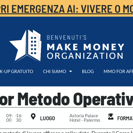
RI EMERGENZA AI: VIVERE O M
K-UP GRATUITO
CHI SIAMO
BLOG
MMO FOR AF
ior Metodo Operativ
09:
-
16:
Astoria Palace
LUOGO
FORMA
00
30
Hotel - Palermo