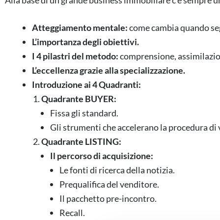
Alla base di un grande business immobiliare c’è sempre un
Atteggiamento mentale:
come cambia quando se
L’importanza degli obiettivi.
I 4 pilastri del metodo:
comprensione, assimilazio
L’eccellenza grazie alla specializzazione.
Introduzione ai 4 Quadranti:
Quadrante BUYER:
Fissa gli standard.
Gli strumenti che accelerano la procedura di 
Quadrante LISTING:
Il percorso di acquisizione:
Le fonti di ricerca della notizia.
Prequalifica del venditore.
Il pacchetto pre-incontro.
Recall.