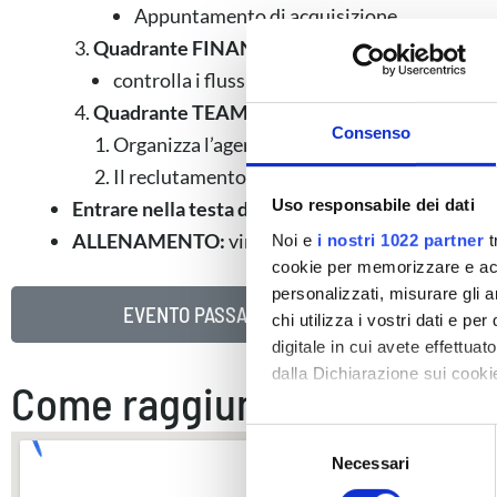
Appuntamento di acquisizione.
Quadrante FINANCE:
controlla i flussi di denaro e crea i tuoi asset.
Quadrante TEAM:
Consenso
Organizza l’agenda come un top producer.
Il reclutamento da pronto soccorso a strategia
Uso responsabile dei dati
Entrare nella testa dei tuoi potenziali clienti con
ALLENAMENTO:
vincere prima di giocare la parti
Noi e
i nostri 1022 partner
t
cookie per memorizzare e acce
personalizzati, misurare gli an
EVENTO PASSATO
chi utilizza i vostri dati e pe
digitale in cui avete effettua
dalla Dichiarazione sui cookie
Come raggiungerci
Con il tuo consenso, vorrem
S
raccogliere informazi
Necessari
e
Identificare il tuo di
l