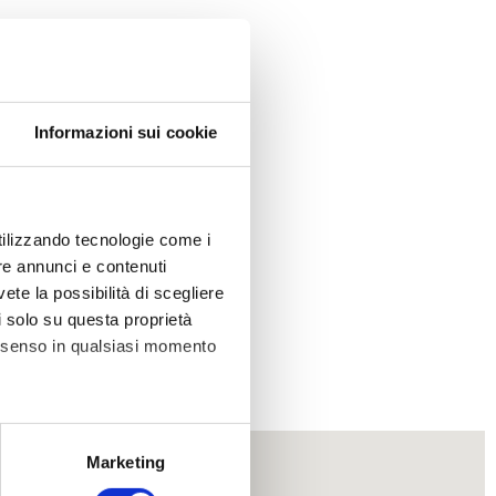
Informazioni sui cookie
ufficio.
utilizzando tecnologie come i
re annunci e contenuti
vete la possibilità di scegliere
li solo su questa proprietà
consenso in qualsiasi momento
alche metro,
Marketing
e specifiche (impronte