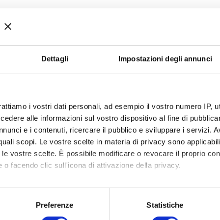
Dettagli
Impostazioni degli annunci
 di crescita.
 il DIGITALE:
strumenti di acquisizione online da portare in 
ta.
rattiamo i vostri dati personali, ad esempio il vostro numero IP, 
dere alle informazioni sul vostro dispositivo al fine di pubblica
nunci e i contenuti, ricercare il pubblico e sviluppare i servizi. A
r quali scopi. Le vostre scelte in materia di privacy sono applicabi
to le vostre scelte. È possibile modificare o revocare il proprio 
 o facendo clic sull'icona di attivazione della privacy.
mo anche:
oni sulla tua posizione geografica, con un'approssimazione di qu
Preferenze
Statistiche
spositivo, scansionandolo attivamente alla ricerca di caratteristich