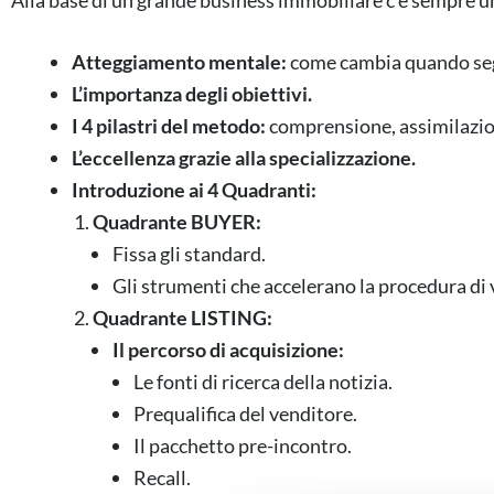
Alla base di un grande business immobiliare c’è sempre un
Atteggiamento mentale:
come cambia quando se
L’importanza degli obiettivi.
I 4 pilastri del metodo:
comprensione, assimilazio
L’eccellenza grazie alla specializzazione.
Introduzione ai 4 Quadranti:
Quadrante BUYER:
Fissa gli standard.
Gli strumenti che accelerano la procedura di 
Quadrante LISTING:
Il percorso di acquisizione:
Le fonti di ricerca della notizia.
Prequalifica del venditore.
Il pacchetto pre-incontro.
Recall.