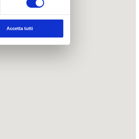
ezione dettagli
. Puoi
Accetta tutti
l media e per analizzare il
nostri partner che si occupano
azioni che ha fornito loro o