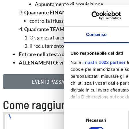
Appuntamento di acquisizione.
Quadrante FINANCE:
controlla i flussi di denaro e crea i tuoi asset.
Quadrante TEAM:
Consenso
Organizza l’agenda come un top producer.
Il reclutamento da pronto soccorso a strategia
Uso responsabile dei dati
Entrare nella testa dei tuoi potenziali clienti con
ALLENAMENTO:
vincere prima di giocare la parti
Noi e
i nostri 1022 partner
t
cookie per memorizzare e acce
personalizzati, misurare gli an
EVENTO PASSATO
chi utilizza i vostri dati e pe
digitale in cui avete effettua
dalla Dichiarazione sui cookie
Come raggiungerci
Con il tuo consenso, vorrem
S
raccogliere informazi
Necessari
e
Identificare il tuo di
l