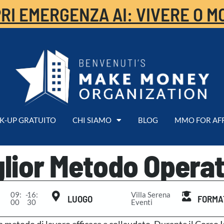
RI EMERGENZA AI: VIVERE O M
K-UP GRATUITO
CHI SIAMO
BLOG
MMO FOR AF
glior Metodo Operat
09:
-
16:
Villa Serena
LUOGO
FORMA
00
30
Eventi