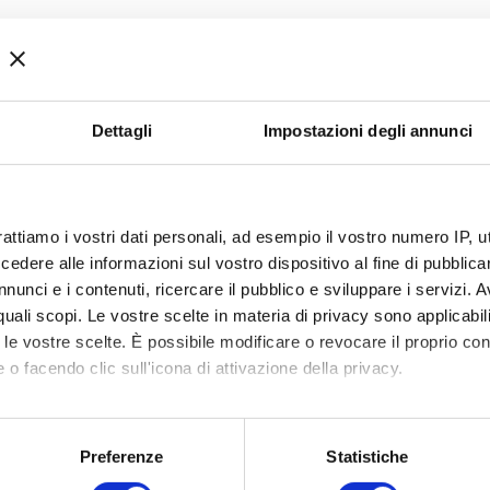
Dettagli
Impostazioni degli annunci
 di crescita.
 il DIGITALE:
strumenti di acquisizione online da portare in 
ta.
rattiamo i vostri dati personali, ad esempio il vostro numero IP, 
dere alle informazioni sul vostro dispositivo al fine di pubblica
nunci e i contenuti, ricercare il pubblico e sviluppare i servizi. A
r quali scopi. Le vostre scelte in materia di privacy sono applicabi
to le vostre scelte. È possibile modificare o revocare il proprio 
 o facendo clic sull'icona di attivazione della privacy.
mo anche:
oni sulla tua posizione geografica, con un'approssimazione di qu
Preferenze
Statistiche
spositivo, scansionandolo attivamente alla ricerca di caratteristich