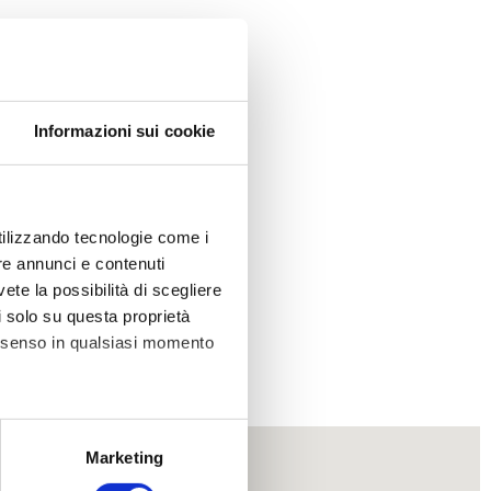
Informazioni sui cookie
ufficio.
utilizzando tecnologie come i
re annunci e contenuti
vete la possibilità di scegliere
li solo su questa proprietà
consenso in qualsiasi momento
alche metro,
Marketing
e specifiche (impronte