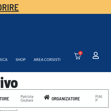
ORIRE
0
RICA
SHOP
AREA CORSISTI
ivo
Patrizia
FIAI
TORE
ORGANIZATORE
Giuliani
P