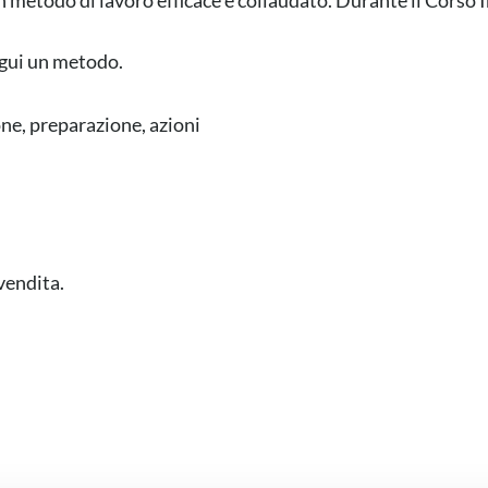
 metodo di lavoro efficace e collaudato. Durante il Corso 
gui un metodo.
ne, preparazione, azioni
vendita.