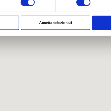
aborati i tuoi dati personali e imposta le tue preferenze nella
s
consenso in qualsiasi momento dalla Dichiarazione sui cookie.
Accetta selezionati
nalizzare contenuti ed annunci, per fornire funzionalità dei socia
inoltre informazioni sul modo in cui utilizza il nostro sito con i 
icità e social media, i quali potrebbero combinarle con altre inform
lizzo dei loro servizi.