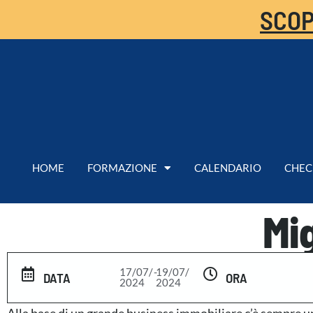
SCOP
HOME
FORMAZIONE
CALENDARIO
CHEC
Mi
17/07/
-
19/07/
DATA
ORA
2024
2024