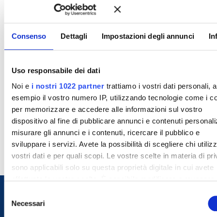
Consenso
Dettagli
Impostazioni degli annunci
In
Uso responsabile dei dati
Noi e
i nostri 1022 partner
trattiamo i vostri dati personali, 
esempio il vostro numero IP, utilizzando tecnologie come i c
per memorizzare e accedere alle informazioni sul vostro
dispositivo al fine di pubblicare annunci e contenuti personali
misurare gli annunci e i contenuti, ricercare il pubblico e
sviluppare i servizi. Avete la possibilità di scegliere chi utilizz
vostri dati e per quali scopi. Le vostre scelte in materia di pr
sono applicabili solo su questa proprietà digitale in cui avete
effettuato le vostre scelte. È possibile modificare o revocare i
proprio consenso in qualsiasi momento dalla Dichiarazione s
S
cookie o facendo clic sull'icona di attivazione della privacy.
Necessari
e
l