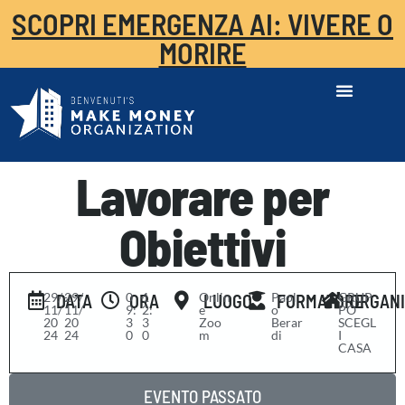
SCOPRI EMERGENZA AI: VIVERE O
MORIRE
Lavorare per
Obiettivi
29/
-
29/
0
-
1
Onlin
Paol
GRUP
DATA
ORA
LUOGO
FORMATORE
ORGAN
11/
11/
9:
2:
e
o
PO
20
20
3
3
Zoo
Berar
SCEGL
24
24
0
0
m
di
I
CASA
EVENTO PASSATO