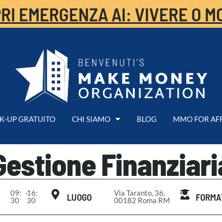
RI EMERGENZA AI: VIVERE O M
K-UP GRATUITO
CHI SIAMO
BLOG
MMO FOR AF
Gestione Finanziari
09:
-
16:
Via Taranto, 36,
LUOGO
FORMA
30
30
00182 Roma RM