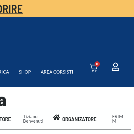
ORIRE
0
RICA
SHOP
AREA CORSISTI
a
Tiziano
FRIM
TORE
ORGANIZATORE
Benvenuti
M