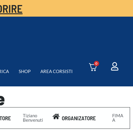
ORIRE
0
RICA
SHOP
AREA CORSISTI
e
Tiziano
FIMA
TORE
ORGANIZATORE
Benvenuti
A