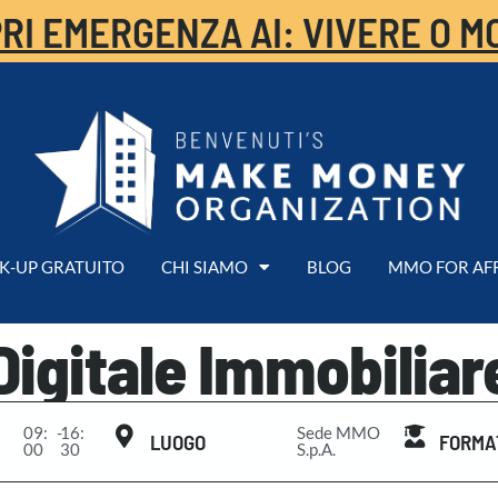
RI EMERGENZA AI: VIVERE O M
K-UP GRATUITO
CHI SIAMO
BLOG
MMO FOR AF
Digitale Immobiliar
09:
-
16:
Sede MMO
LUOGO
FORMA
00
30
S.p.A.