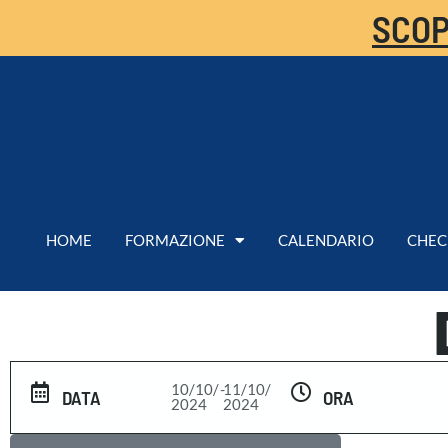
SCOP
HOME
FORMAZIONE
CALENDARIO
CHEC
10/10/
-
11/10/
DATA
ORA
2024
2024