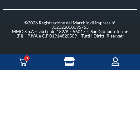
©2026 Registrazione del Marchio di Impresa n°
302022000095755
MMO S.p.A – via Lenin 132/P – 56017 – San Giuliano Terme
(PI) – P.IVA e C.F 01914820509 – Tutti i Diritti Riservati
0