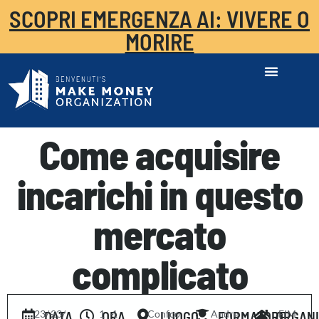
SCOPRI EMERGENZA AI: VIVERE O
MORIRE
Come acquisire
incarichi in questo
mercato
complicato
23/
-
23/
1
-
1
Confco
Andre
FIM
DATA
ORA
LUOGO
FORMATORE
ORGAN