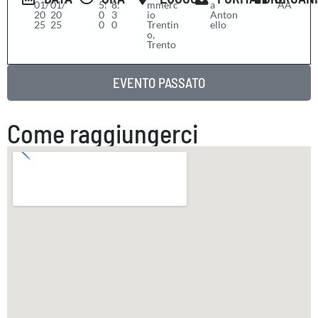
01/
01/
5:
8:
mmerc
a
AA
20
20
0
3
io
Anton
25
25
0
0
Trentin
ello
o,
Trento
EVENTO PASSATO
Come raggiungerci