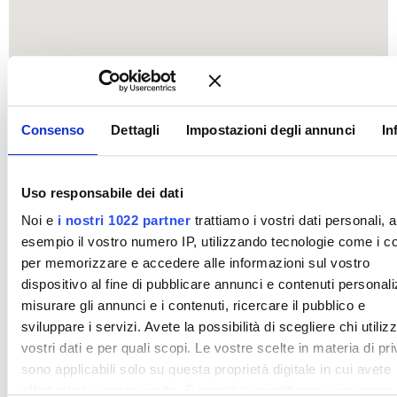
Consenso
Dettagli
Impostazioni degli annunci
In
Uso responsabile dei dati
Noi e
i nostri 1022 partner
trattiamo i vostri dati personali, 
esempio il vostro numero IP, utilizzando tecnologie come i c
per memorizzare e accedere alle informazioni sul vostro
dispositivo al fine di pubblicare annunci e contenuti personali
misurare gli annunci e i contenuti, ricercare il pubblico e
sviluppare i servizi. Avete la possibilità di scegliere chi utilizz
vostri dati e per quali scopi. Le vostre scelte in materia di pr
sono applicabili solo su questa proprietà digitale in cui avete
effettuato le vostre scelte. È possibile modificare o revocare i