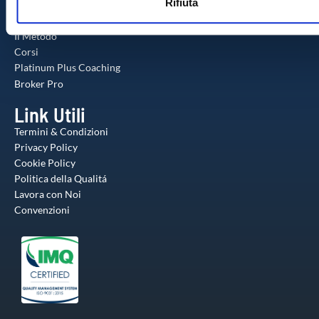
Rifiuta
s
altre informazioni che ha fornito loro o che hanno raccolto da
Formazione
o
utilizzo dei loro servizi.
Il Metodo
Corsi
Platinum Plus Coaching
Broker Pro
Link Utili
Termini & Condizioni
Privacy Policy
Cookie Policy
Politica della Qualitá
Lavora con Noi
Convenzioni