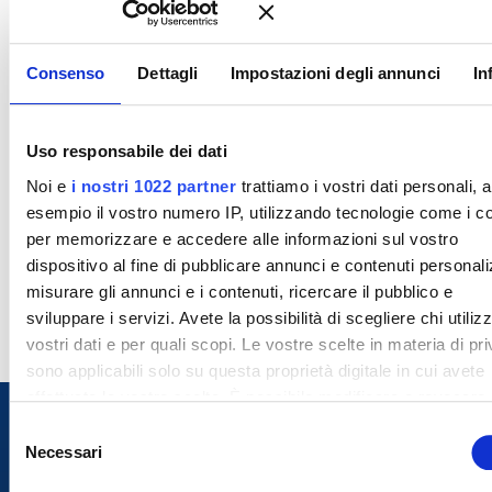
Consenso
Dettagli
Impostazioni degli annunci
In
Uso responsabile dei dati
Noi e
i nostri 1022 partner
trattiamo i vostri dati personali, 
esempio il vostro numero IP, utilizzando tecnologie come i c
per memorizzare e accedere alle informazioni sul vostro
dispositivo al fine di pubblicare annunci e contenuti personali
misurare gli annunci e i contenuti, ricercare il pubblico e
sviluppare i servizi. Avete la possibilità di scegliere chi utilizz
vostri dati e per quali scopi. Le vostre scelte in materia di pr
sono applicabili solo su questa proprietà digitale in cui avete
effettuato le vostre scelte. È possibile modificare o revocare i
proprio consenso in qualsiasi momento dalla Dichiarazione s
S
cookie o facendo clic sull'icona di attivazione della privacy.
Necessari
e
l