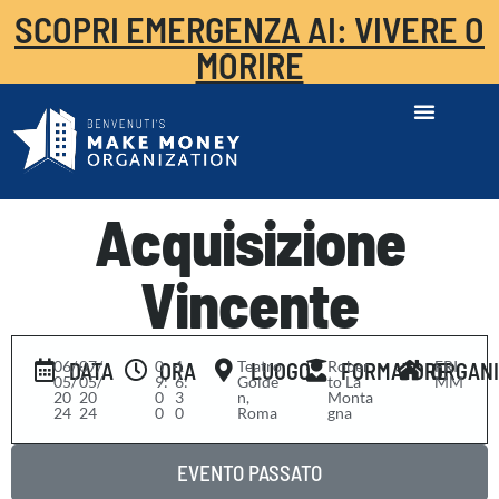
SCOPRI EMERGENZA AI: VIVERE O
MORIRE
Acquisizione
Vincente
06/
-
07/
0
-
1
Teatro
Rober
FRI
DATA
ORA
LUOGO
FORMATORE
ORGAN
05/
05/
9:
6:
Golde
to La
MM
20
20
0
3
n,
Monta
24
24
0
0
Roma
gna
EVENTO PASSATO