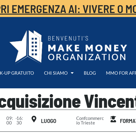
RI EMERGENZA AI: VIVERE O M
K-UP GRATUITO
CHI SIAMO
BLOG
MMO FOR AF
cquisizione Vincen
09:
-
16:
Confcommerc
LUOGO
FORMA
00
30
io Trieste