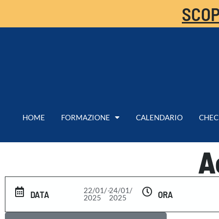
SCOP
HOME
FORMAZIONE
CALENDARIO
CHEC
A
22/01/
-
24/01/
DATA
ORA
2025
2025