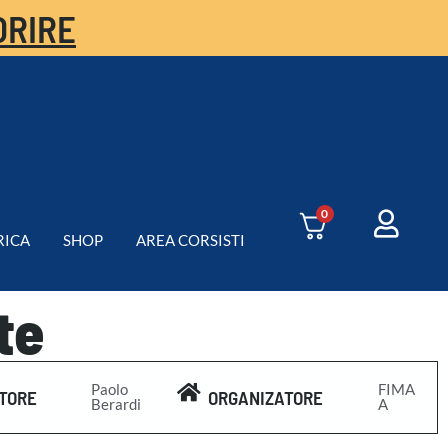
ORIRE
0
RICA
SHOP
AREA CORSISTI
te
Paolo
FIMA
TORE
ORGANIZATORE
Berardi
A