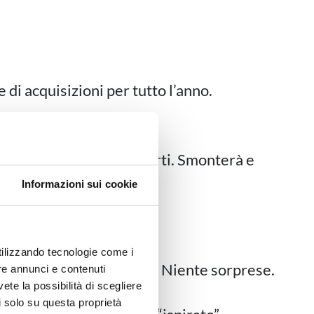
di acquisizioni per tutto l’anno.
lo operativo.
non si limiterà a motivarti. Smonterà e
Informazioni sui cookie
 fondamentali:
utilizzando tecnologie come i
 fai determinate azioni. Niente sorprese.
re annunci e contenuti
vete la possibilità di scegliere
tre sensazioni sì).
li solo su questa proprietà