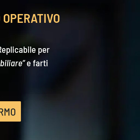
 OPERATIVO
Replicabile per
biliare”
e farti
ERMO