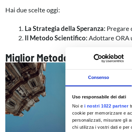
Hai due scelte oggi:
La Strategia della Speranza:
Pregare ch
Il Metodo Scientifico:
Adottare ORA un 
Miglior Metodo Operativo 3.0:
In
3 gi
ricost
Consenso
Il
Migl
Uso responsabile dei dati
Noi e
i nostri 1022 partner
t
cookie per memorizzare e acce
personalizzati, misurare gli an
chi utilizza i vostri dati e pe