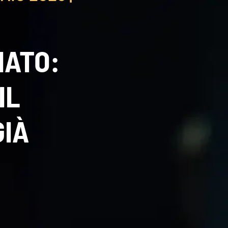
ZIATO:
IL
GIÀ