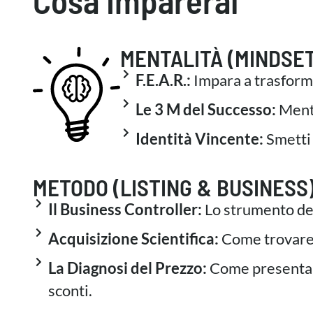
Cosa Imparerai
s
e
n
MENTALITÀ (MINDSET
s
o
F.E.A.R.:
Impara a trasform
Le 3 M del Successo:
Menta
Identità Vincente:
Smetti 
METODO (LISTING & BUSINESS
Il Business Controller:
Lo strumento def
Acquisizione Scientifica:
Come trovare 
La Diagnosi del Prezzo:
Come presentarsi
sconti.