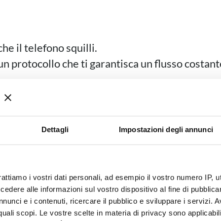
e il telefono squilli.
protocollo che ti garantisca un flusso costante 
 Non è un corso. È un protocol
orni intensivi a Palermo
, Giuseppe Venturiello 
ruirà il tuo modo di lavorare dalle fondamenta.
Dettagli
Impostazioni degli annunci
ior Metodo Operativo 3.0
si basa su 3 pilastri
rattiamo i vostri dati personali, ad esempio il vostro numero IP, 
PREVEDIBILE:
Sai esattamente cosa accadrà se
dere alle informazioni sul vostro dispositivo al fine di pubblica
nunci e i contenuti, ricercare il pubblico e sviluppare i servizi. A
MISURABILE:
I numeri non mentono mai (le nos
r quali scopi. Le vostre scelte in materia di privacy sono applicabi