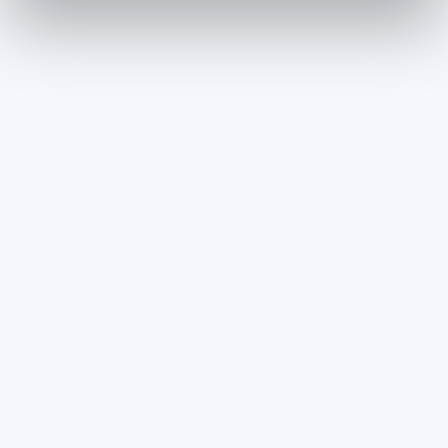
informazioni sul modo in cui utilizza il nostro sito con i
nostri partner che si occupano di analisi dei dati web,
pubblicità e social media, i quali potrebbero combinarle
con altre informazioni che ha fornito loro o che hanno
raccolto dal suo utilizzo dei loro servizi.