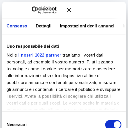
Consenso
Dettagli
Impostazioni degli annunci
In
Uso responsabile dei dati
Noi e
i nostri 1022 partner
trattiamo i vostri dati
personali, ad esempio il vostro numero IP, utilizzando
tecnologie come i cookie per memorizzare e accedere
alle informazioni sul vostro dispositivo al fine di
pubblicare annunci e contenuti personalizzati, misurare
gli annunci e i contenuti, ricercare il pubblico e sviluppare
i servizi. Avete la possibilità di scegliere chi utilizza i
vostri dati e per quali scopi. Le vostre scelte in materia di
privacy sono applicabili solo su questa proprietà digitale
in cui avete effettuato le vostre scelte. È possibile
S
modificare o revocare il proprio consenso in qualsiasi
Necessari
e