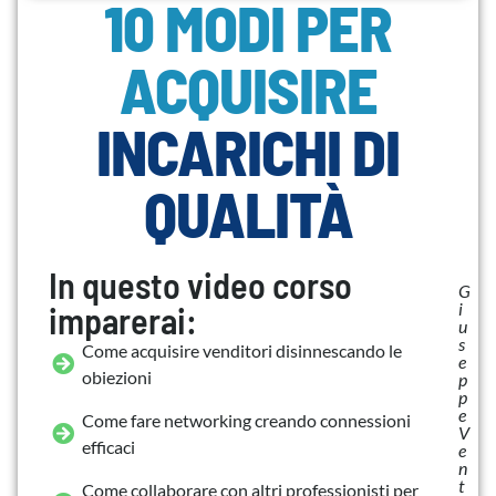
10 MODI PER
ACQUISIRE
INCARICHI DI
QUALITÀ
In questo video corso
G
i
imparerai:
u
s
Come acquisire venditori disinnescando le
e
obiezioni
p
p
e
Come fare networking creando connessioni
V
efficaci
e
n
t
Come collaborare con altri professionisti per