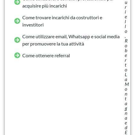
u
acquisire più incarichi
r
i
e
Come trovare incarichi da costruttori e
l
investitori
l
o
,
Come utilizzare email, Whatsapp e social media
R
per promuovere la tua attività
o
b
e
Come ottenere referral
r
t
o
L
a
M
o
n
t
a
g
n
a
e
d
E