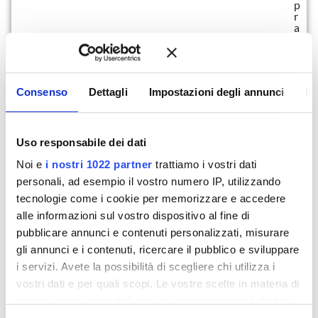
p
r
a
t
i
c
a
o
Consenso
Dettagli
Impostazioni degli annunci
In
g
n
i
g
i
Uso responsabile dei dati
o
r
Noi e
i nostri 1022 partner
trattiamo i vostri dati
n
personali, ad esempio il vostro numero IP, utilizzando
o
n
tecnologie come i cookie per memorizzare e accedere
e
alle informazioni sul vostro dispositivo al fine di
l
l
pubblicare annunci e contenuti personalizzati, misurare
o
gli annunci e i contenuti, ricercare il pubblico e sviluppare
r
o
i servizi. Avete la possibilità di scegliere chi utilizza i
l
vostri dati e per quali scopi. Le vostre scelte in materia di
a
v
privacy sono applicabili solo su questa proprietà digitale
o
in cui avete effettuato le vostre scelte. È possibile