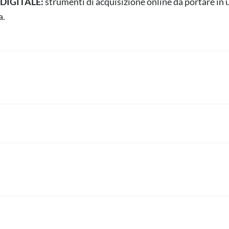
il DIGITALE:
strumenti di acquisizione online da portare in u
a.
elocemente nel Business 
0