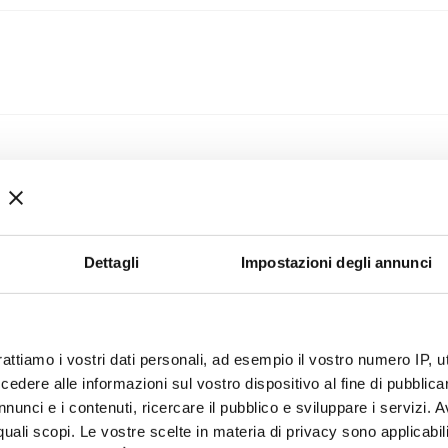
2.0
metodo di lavoro efficace e collaudato. Durante il Corso I
ui un metodo.
Dettagli
Impostazioni degli annunci
, preparazione, azioni
rattiamo i vostri dati personali, ad esempio il vostro numero IP, 
dere alle informazioni sul vostro dispositivo al fine di pubblica
nunci e i contenuti, ricercare il pubblico e sviluppare i servizi. A
r quali scopi. Le vostre scelte in materia di privacy sono applicabi
endita.