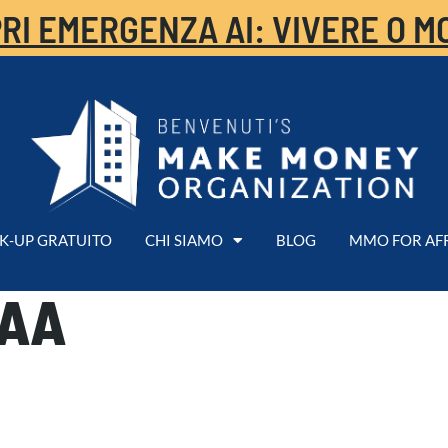
RI EMERGENZA AI: VIVERE O M
K-UP GRATUITO
CHI SIAMO
BLOG
MMO FOR AF
MAA
0