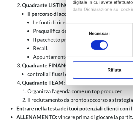
digitale in cui avete effettua
Quadrante LISTING:
dalla Dichiarazione sui cookie
Il percorso di acquisizione:
Le fonti di ricerca della notizia.
Con il tuo consenso, vorrem
S
Prequalifica del venditore.
raccogliere informazi
Necessari
e
Il pacchetto pre-incontro.
Identificare il tuo di
l
digitali).
Recall.
e
Approfondisci come vengono el
z
Appuntamento di acquisizione.
modificare o ritirare il tuo 
i
Quadrante FINANCE:
o
Rifiuta
controlla i flussi di denaro e crea i tuoi asset.
Utilizziamo i cookie per perso
n
Quadrante TEAM:
nostro traffico. Condividiamo 
e
di analisi dei dati web, pubbl
Organizza l’agenda come un top producer.
d
che hanno raccolto dal suo uti
e
Il reclutamento da pronto soccorso a strategia 
l
Entrare nella testa dei tuoi potenziali clienti con 
c
ALLENAMENTO:
vincere prima di giocare la partit
o
n