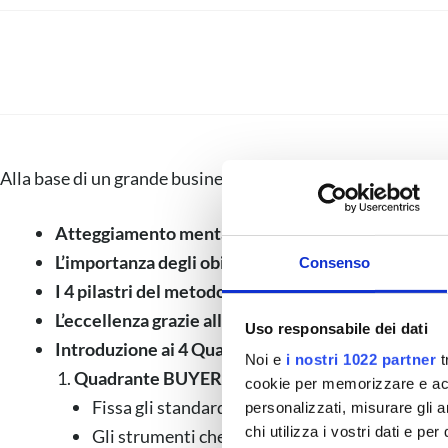
Miglior Metodo Operativo 
Alla base di un grande business immobiliare c’è sempre un 
Atteggiamento mentale:
come cambia quando seg
L’importanza degli obiettivi.
Consenso
I 4 pilastri del metodo:
comprensione, assimilazione
L’eccellenza grazie alla specializzazione.
Uso responsabile dei dati
Introduzione ai 4 Quadranti:
Noi e
i nostri 1022 partner
t
Quadrante BUYER:
cookie per memorizzare e acce
Fissa gli standard.
personalizzati, misurare gli an
chi utilizza i vostri dati e pe
Gli strumenti che accelerano la procedura di v