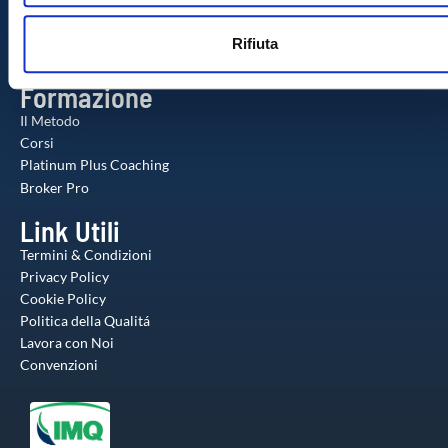
il nostro sito con i nostri partner che si occupano di analisi de
Contatti
n
web, pubblicità e social media, i quali potrebbero combinarle
Check-up Gratuito
Rifiuta
s
altre informazioni che ha fornito loro o che hanno raccolto da
Agente Milionario
o
utilizzo dei loro servizi.
Formazione
Il Metodo
Corsi
Platinum Plus Coaching
Broker Pro
Link Utili
Termini & Condizioni
Privacy Policy
Cookie Policy
Politica della Qualitá
Lavora con Noi
Convenzioni