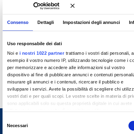
Consenso
Dettagli
Impostazioni degli annunci
In
Uso responsabile dei dati
Noi e
i nostri 1022 partner
trattiamo i vostri dati personali, 
esempio il vostro numero IP, utilizzando tecnologie come i c
per memorizzare e accedere alle informazioni sul vostro
dispositivo al fine di pubblicare annunci e contenuti personali
misurare gli annunci e i contenuti, ricercare il pubblico e
sviluppare i servizi. Avete la possibilità di scegliere chi utilizz
vostri dati e per quali scopi. Le vostre scelte in materia di pr
sono applicabili solo su questa proprietà digitale in cui avete
effettuato le vostre scelte. È possibile modificare o revocare i
proprio consenso in qualsiasi momento dalla Dichiarazione s
S
cookie o facendo clic sull'icona di attivazione della privacy.
Necessari
e
l