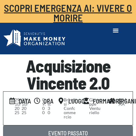
SCOPRI EMERGENZA AI: VIVERE O
MORIRE
Acquisizione
Vincente 2.0
29/
-
31/
0
-
1
Brindi
Giuse
FIM
DATA
ORA
LUOGO
FORMATORE
ORGAN
10/
10/
9:
6:
si -
ppe
AA
20
20
0
3
Confc
Ventu
25
25
0
0
omme
riello
rcio
EVENTO PASSATO