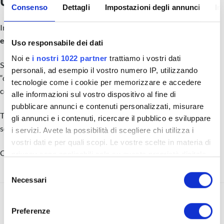
Consenso
Dettagli
Impostazioni degli annunci
In
In questa casella c’è una domanda fondamentale:
sei sicuro di
essere tu a condurre la trattativa?
Uso responsabile dei dati
Noi e
i nostri 1022 partner
trattiamo i vostri dati
Spesso crediamo di avere il timone in mano, ma basta un singolo
personali, ad esempio il vostro numero IP, utilizzando
“dettaglio” procedurale per consegnare le chiavi del gioco alla
tecnologie come i cookie per memorizzare e accedere
controparte e restare in balia degli eventi.
alle informazioni sul vostro dispositivo al fine di
pubblicare annunci e contenuti personalizzati, misurare
Tiziano ti spiega l’errore che trasforma un professionista in un
gli annunci e i contenuti, ricercare il pubblico e sviluppare
semplice spettatore.
i servizi. Avete la possibilità di scegliere chi utilizza i
vostri dati e per quali scopi. Le vostre scelte in materia di
Clicca play e riprenditi il comando.
privacy sono applicabili solo su questa proprietà digitale
in cui avete effettuato le vostre scelte. È possibile
S
modificare o revocare il proprio consenso in qualsiasi
Necessari
e
momento dalla Dichiarazione sui cookie o facendo clic
l
sull'icona di attivazione della privacy.
e
Preferenze
z
02/12/25 – Moneta
04/12/25 – Video-Pillola Buyer: