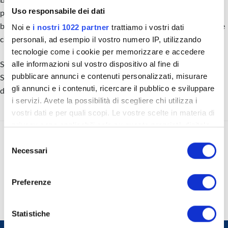
Uso responsabile dei dati
prezioso. Per avere successo con il metodo MMO, gli Euro non
bastano. Serve una valuta diversa, una che non si trova in banca e
Noi e
i nostri 1022 partner
trattiamo i vostri dati
che solo tu puoi coniare.
personali, ad esempio il vostro numero IP, utilizzando
tecnologie come i cookie per memorizzare e accedere
Senza questa “moneta”, nessuna tecnica funzionerà mai davvero.
alle informazioni sul vostro dispositivo al fine di
pubblicare annunci e contenuti personalizzati, misurare
Scarica il PDF e scopri qual è il prezzo reale del successo (e se sei
gli annunci e i contenuti, ricercare il pubblico e sviluppare
disposto a pagarlo).
i servizi. Avete la possibilità di scegliere chi utilizza i
vostri dati e per quali scopi. Le vostre scelte in materia di
privacy sono applicabili solo su questa proprietà digitale
in cui avete effettuato le vostre scelte. È possibile
S
modificare o revocare il proprio consenso in qualsiasi
Necessari
e
01/12/25 – Video-Pillola
03/12/25 – Video-Pillola Buyer:
momento dalla Dichiarazione sui cookie o facendo clic
l
“Intro al Metodo”
“Chi ha il controllo?”
sull'icona di attivazione della privacy.
e
Preferenze
z
Con il tuo consenso, vorremmo anche:
i
raccogliere informazioni sulla tua posizione
o
Statistiche
geografica, con un'approssimazione di qualche
n