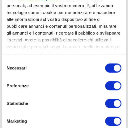
personali, ad esempio il vostro numero IP, utilizzando
tecnologie come i cookie per memorizzare e accedere
Chiudere Trattative in Modo Efficace
alle informazioni sul vostro dispositivo al fine di
147,00
€
pubblicare annunci e contenuti personalizzati, misurare
gli annunci e i contenuti, ricercare il pubblico e sviluppare
i servizi. Avete la possibilità di scegliere chi utilizza i
Aggiungi al carrello
vostri dati e per quali scopi. Le vostre scelte in materia di
privacy sono applicabili solo su questa proprietà digitale
in cui avete effettuato le vostre scelte. È possibile
S
modificare o revocare il proprio consenso in qualsiasi
Necessari
e
momento dalla Dichiarazione sui cookie o facendo clic
l
sull'icona di attivazione della privacy.
e
Preferenze
z
Con il tuo consenso, vorremmo anche:
i
raccogliere informazioni sulla tua posizione
o
Statistiche
geografica, con un'approssimazione di qualche
n
metro,
e
Marketing
Identificare il tuo dispositivo, scansionandolo
d