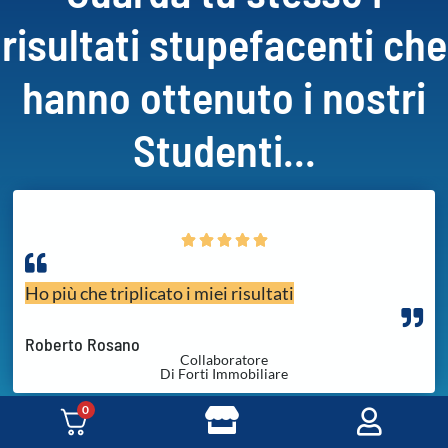
risultati stupefacenti che
hanno ottenuto i nostri
Studenti...





Ho più che triplicato i miei risultati
Roberto Rosano
Collaboratore
Di Forti Immobiliare
0