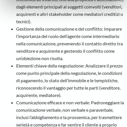
informazioni sul modo in cui utilizza il nostro sito con i
dagli elementi principali ai soggetti coinvolti (venditori,
nostri partner che si occupano di analisi dei dati web,
pubblicità e social media, i quali potrebbero combinarle
acquirenti e altri stakeholder come mediatori creditizi o
con altre informazioni che ha fornito loro o che hanno
tecnici).
raccolto dal suo utilizzo dei loro servizi.
Gestione della comunicazione e del conflitto: Imparare
l’importanza del ruolo dell’agente come intermediario
nella comunicazione, prevenendo il contatto diretto tra
venditore e acquirente e gestendo il conflitto come
un’obiezione non risolta.
Elementi chiave della negoziazione: Analizzare il prezzo
come punto principale della negoziazione, le condizioni
di pagamento, lo stato dell’immobile e le tempistiche,
riconoscendo il vantaggio per tutte le parti (venditore,
acquirente, mediatore).
Comunicazione efficace e non verbale: Padroneggiare la
comunicazione verbale, non verbale e paraverbale,
inclusi l’abbigliamento e la prossemica, per trasmettere
serietà e competenza e far sentire il cliente a proprio