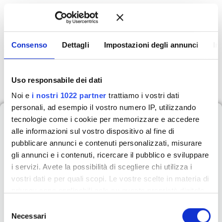
chiudere affari in modo più rapido ed efficiente, trasformando
ogni trattativa in un successo e gestendo al meglio le tue
alternative.
Consenso
Dettagli
Impostazioni degli annunci
In
147,00
€
+ IVA
Uso responsabile dei dati
Noi e
i nostri 1022 partner
trattiamo i vostri dati
personali, ad esempio il vostro numero IP, utilizzando
Cosa imparerai durante
tecnologie come i cookie per memorizzare e accedere
alle informazioni sul vostro dispositivo al fine di
il corso
pubblicare annunci e contenuti personalizzati, misurare
gli annunci e i contenuti, ricercare il pubblico e sviluppare
i servizi. Avete la possibilità di scegliere chi utilizza i
Chiudere Trattative in
vostri dati e per quali scopi. Le vostre scelte in materia di
privacy sono applicabili solo su questa proprietà digitale
Modo Efficace
in cui avete effettuato le vostre scelte. È possibile
S
modificare o revocare il proprio consenso in qualsiasi
Necessari
e