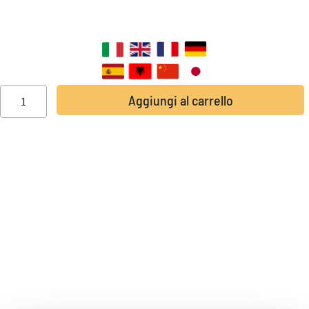
147,00
€
+ IVA
SOTTOTITOLI DISPONIBILI:
Aggiungi al carrello
Questo corso intensivo è progettato per gli agenti immobiliari
che desiderano affinare le proprie competenze nella
negoziazione e chiusura delle trattative, uno degli aspetti più
complessi e cruciali della professione.
Imparerai a padroneggiare ogni fase del processo negoziale,
dalla preparazione alla gestione delle diverse personalità dei
clienti, evitando errori comuni e massimizzando le tue
provvigioni.
Il nostro obiettivo è fornirti gli strumenti e le strategie per