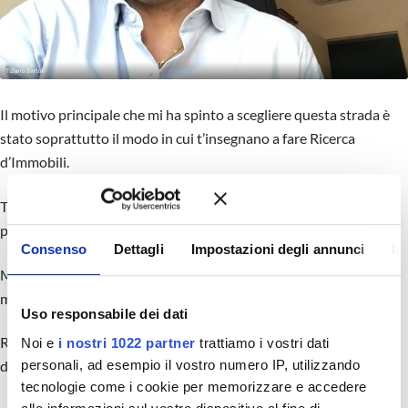
Il motivo principale che mi ha spinto a scegliere questa strada è
stato soprattutto il modo in cui t’insegnano a fare Ricerca
d’Immobili.
Tutto è più facile, così come è più facile interfacciarsi con le
persone.
Consenso
Dettagli
Impostazioni degli annunci
In
Ma il fatto di aver acquisito più immobili ti da una sicurezza
maggiore in fase di trattativa.
Uso responsabile dei dati
Rispetto a prima ho anche trovato la forza di dire NO a
Noi e
i nostri 1022 partner
trattiamo i vostri dati
personali, ad esempio il vostro numero IP, utilizzando
determinati tipi d’incarichi.
tecnologie come i cookie per memorizzare e accedere