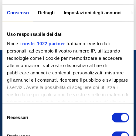
Pranzi 08 – 09 Settembre 2026 –
Consenso
Dettagli
Impostazioni degli annunci
In
Pisa
Uso responsabile dei dati
Noi e
i nostri 1022 partner
trattiamo i vostri dati
personali, ad esempio il vostro numero IP, utilizzando
tecnologie come i cookie per memorizzare e accedere
alle informazioni sul vostro dispositivo al fine di
pubblicare annunci e contenuti personalizzati, misurare
gli annunci e i contenuti, ricercare il pubblico e sviluppare
i servizi. Avete la possibilità di scegliere chi utilizza i
vostri dati e per quali scopi. Le vostre scelte in materia di
privacy sono applicabili solo su questa proprietà digitale
in cui avete effettuato le vostre scelte. È possibile
S
+39 800.864.804
modificare o revocare il proprio consenso in qualsiasi
Necessari
e
momento dalla Dichiarazione sui cookie o facendo clic
l
Chi Siamo
sull'icona di attivazione della privacy.
e
Tiziano Benvenuti