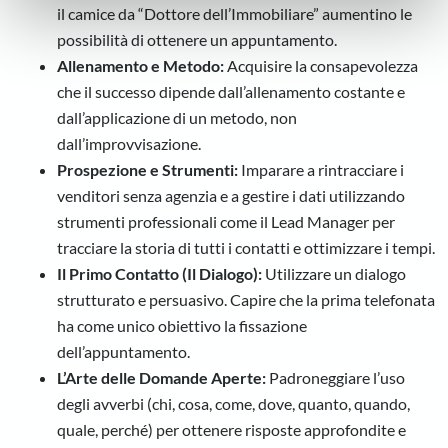
il camice da “Dottore dell’Immobiliare” aumentino le
nostri partner che si occupano di analisi dei dati web,
possibilità di ottenere un appuntamento.
pubblicità e social media, i quali potrebbero combinarle
Allenamento e Metodo:
Acquisire la consapevolezza
con altre informazioni che ha fornito loro o che hanno
raccolto dal suo utilizzo dei loro servizi.
che il successo dipende dall’allenamento costante e
dall’applicazione di un metodo, non
dall’improvvisazione.
Prospezione e Strumenti:
Imparare a rintracciare i
venditori senza agenzia e a gestire i dati utilizzando
strumenti professionali come il Lead Manager per
tracciare la storia di tutti i contatti e ottimizzare i tempi.
Il Primo Contatto (Il Dialogo):
Utilizzare un dialogo
strutturato e persuasivo. Capire che la prima telefonata
ha come unico obiettivo la fissazione
dell’appuntamento.
L’Arte delle Domande Aperte:
Padroneggiare l’uso
degli avverbi (chi, cosa, come, dove, quanto, quando,
quale, perché) per ottenere risposte approfondite e