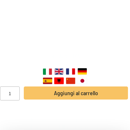
147,00
€
+ IVA
SOTTOTITOLI DISPONIBILI:
Aggiungi al carrello
Questo corso intensivo è progettato per rivoluzionare
l’approccio dell’agente immobiliare, trasformandolo in un