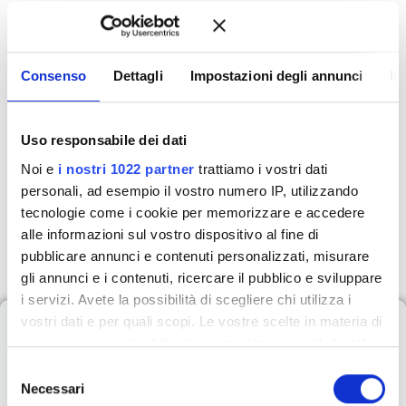
Dottore dell’Immobiliare. Il focus è sull’acquisizione
sistematica di immobili da venditori privati (venditori senza
agenzia), superando efficacemente la diffidenza e la percezione
Consenso
Dettagli
Impostazioni degli annunci
In
che gli agenti immobiliari siano tutti uguali. Il corso fornisce un
metodo ben definito basato sull’arte di porre domande e
sull’autorevolezza, assicurando che ogni contatto non sia una
Uso responsabile dei dati
perdita di tempo, ma un’opportunità concreta per fissare
Noi e
i nostri 1022 partner
trattiamo i vostri dati
l’appuntamento di prequalifica e, infine, ottenere l’incarico.
personali, ad esempio il vostro numero IP, utilizzando
tecnologie come i cookie per memorizzare e accedere
147,00
€
+ IVA
alle informazioni sul vostro dispositivo al fine di
pubblicare annunci e contenuti personalizzati, misurare
gli annunci e i contenuti, ricercare il pubblico e sviluppare
i servizi. Avete la possibilità di scegliere chi utilizza i
Cosa imparerai durante
vostri dati e per quali scopi. Le vostre scelte in materia di
privacy sono applicabili solo su questa proprietà digitale
il corso
in cui avete effettuato le vostre scelte. È possibile
S
modificare o revocare il proprio consenso in qualsiasi
Necessari
e