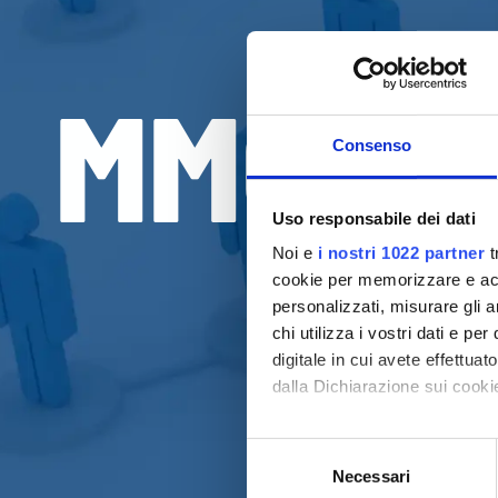
MMO DI
Consenso
Uso responsabile dei dati
Noi e
i nostri 1022 partner
t
cookie per memorizzare e acce
personalizzati, misurare gli an
chi utilizza i vostri dati e pe
digitale in cui avete effettua
dalla Dichiarazione sui cookie
Con il tuo consenso, vorrem
S
raccogliere informazi
Necessari
e
Identificare il tuo di