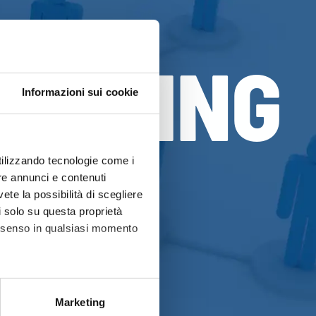
OACHING
Informazioni sui cookie
utilizzando tecnologie come i
re annunci e contenuti
vete la possibilità di scegliere
li solo su questa proprietà
consenso in qualsiasi momento
alche metro,
Marketing
e specifiche (impronte