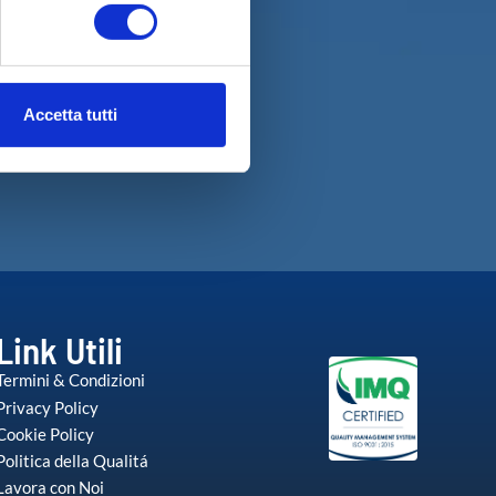
ezione dettagli
. Puoi
Accetta tutti
l media e per analizzare il
nostri partner che si occupano
azioni che ha fornito loro o
Link Utili
Termini & Condizioni
Privacy Policy
Cookie Policy
Politica della Qualitá
Lavora con Noi