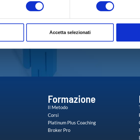
aborati i tuoi dati personali e imposta le tue preferenze nella
s
consenso in qualsiasi momento dalla Dichiarazione sui cookie.
Accetta selezionati
nalizzare contenuti ed annunci, per fornire funzionalità dei socia
inoltre informazioni sul modo in cui utilizza il nostro sito con i 
icità e social media, i quali potrebbero combinarle con altre inform
lizzo dei loro servizi.
Formazione
Il Metodo
Corsi
Platinum Plus Coaching
Broker Pro