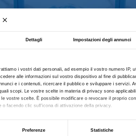
GITAL C
Dettagli
Impostazioni degli annunci
(AI)
rattiamo i vostri dati personali, ad esempio il vostro numero IP, 
dere alle informazioni sul vostro dispositivo al fine di pubblica
nunci e i contenuti, ricercare il pubblico e sviluppare i servizi. A
r quali scopi. Le vostre scelte in materia di privacy sono applicabi
to le vostre scelte. È possibile modificare o revocare il proprio 
 o facendo clic sull'icona di attivazione della privacy.
3.970,00
€
mo anche:
oni sulla tua posizione geografica, con un'approssimazione di qu
Preferenze
Statistiche
spositivo, scansionandolo attivamente alla ricerca di caratteristich