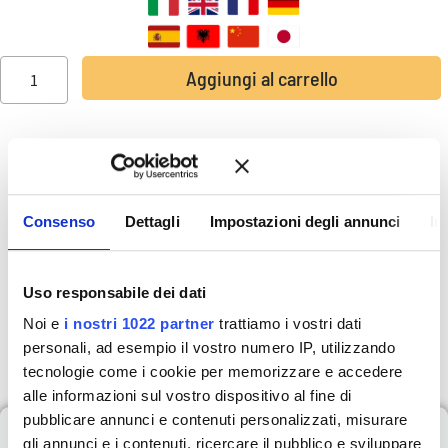
Aggiungi al carrello
Strategie innovative per posizionarti nel mercato, costruire un
personal brand forte e scalare il tuo business in modo
sostenibile. Ideale per agenti, broker e professionisti che
Consenso
Dettagli
Impostazioni degli annunci
In
vogliono aumentare la riconoscibilità, rafforzare la reputazione
e lavorare nella parte alta del mercato.
Uso responsabile dei dati
147,00
€
+ IVA
Noi e
i nostri 1022 partner
trattiamo i vostri dati
personali, ad esempio il vostro numero IP, utilizzando
tecnologie come i cookie per memorizzare e accedere
alle informazioni sul vostro dispositivo al fine di
pubblicare annunci e contenuti personalizzati, misurare
Cosa imparerai durante
gli annunci e i contenuti, ricercare il pubblico e sviluppare