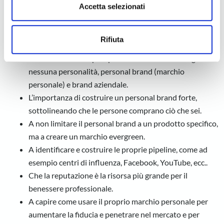
s
dalla Dichiarazione sui cookie.
Accetta selezionati
e
A distinguere tra marketing e closing (chiusura della
n
Utilizziamo i cookie per personalizzare contenuti ed
vendita), capendo come il marketing prepara il terreno
Rifiuta
s
annunci, per fornire funzionalità dei social media e per
per la chiusura.
o
analizzare il nostro traffico. Condividiamo inoltre
A conoscere i tre tipi di personalità nel marketing:
informazioni sul modo in cui utilizza il nostro sito con i
nessuna personalità, personal brand (marchio
nostri partner che si occupano di analisi dei dati web,
personale) e brand aziendale.
pubblicità e social media, i quali potrebbero combinarle
L’importanza di costruire un personal brand forte,
con altre informazioni che ha fornito loro o che hanno
sottolineando che le persone comprano ciò che sei.
raccolto dal suo utilizzo dei loro servizi.
A non limitare il personal brand a un prodotto specifico,
ma a creare un marchio evergreen.
A identificare e costruire le proprie pipeline, come ad
esempio centri di influenza, Facebook, YouTube, ecc..
Che la reputazione è la risorsa più grande per il
benessere professionale.
A capire come usare il proprio marchio personale per
aumentare la fiducia e penetrare nel mercato e per