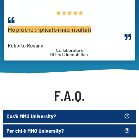





Ho più che triplicato i miei risultati
Roberto Rosano
Collaboratore
Di Forti Immobiliare
F.A.Q.
Cos'è MMO University?
Per chi è MMO University?