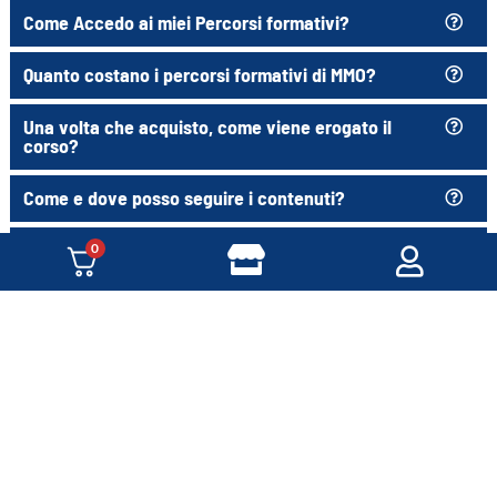
Come Accedo ai miei Percorsi formativi?
Quanto costano i percorsi formativi di MMO?
Una volta che acquisto, come viene erogato il
corso?
Come e dove posso seguire i contenuti?
Quali metodi di pagamento accettate?
0
Come posso richiedere la fattura?