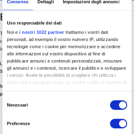
Consenso
Dettagli
Impostazioni degli annunci
In
Buon Natale! (50% per Te)
Uso responsabile dei dati
Noi e
i nostri 1022 partner
trattiamo i vostri dati
Tanti auguri di Buon Natale da tutta la
MMO
! Il regalo migliore
personali, ad esempio il vostro numero IP, utilizzando
che possiamo farti è la
libertà di scegliere
su quale competenza
tecnologie come i cookie per memorizzare e accedere
investire per il tuo futuro.
alle informazioni sul vostro dispositivo al fine di
pubblicare annunci e contenuti personalizzati, misurare
Listing? Buyer? Finance? Team? Ti regaliamo uno
SCONTO DEL
gli annunci e i contenuti, ricercare il pubblico e sviluppare
50%
valido su
qualsiasi corso registrato
del nostro catalogo.
i servizi. Avete la possibilità di scegliere chi utilizza i
vostri dati e per quali scopi. Le vostre scelte in materia di
Inserisci la tua mail qui sotto per ricevere subito il tuo codice
privacy sono applicabili solo su questa proprietà digitale
personale e scartare il tuo regalo.
in cui avete effettuato le vostre scelte. È possibile
S
modificare o revocare il proprio consenso in qualsiasi
Necessari
e
momento dalla Dichiarazione sui cookie o facendo clic
l
sull'icona di attivazione della privacy.
e
Preferenze
z
24/12/25 – Video di Auguri
Con il tuo consenso, vorremmo anche: